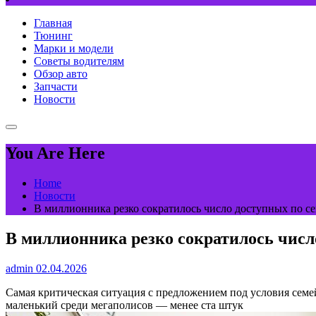
Главная
Тюнинг
Марки и модели
Советы водителям
Обзор авто
Запчасти
Новости
You Are Here
Home
Новости
В миллионника резко сократилось число доступных по с
В миллионника резко сократилось числ
admin
02.04.2026
Самая критическая ситуация с предложением под условия сем
маленький среди мегаполисов — менее ста штук