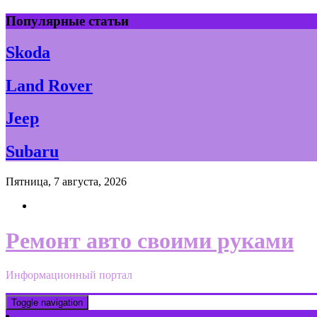
Skip
Популярные статьи
to
content
Skoda
Land Rover
Jeep
Subaru
Пятница, 7 августа, 2026
Ремонт авто своими руками
Информационный портал
Toggle navigation