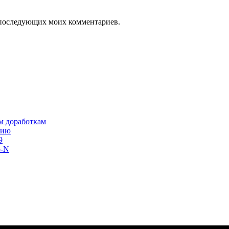
ля последующих моих комментариев.
им доработкам
сию
9
o-N