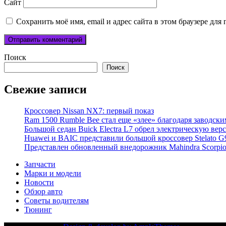
Сайт
Сохранить моё имя, email и адрес сайта в этом браузере д
Поиск
Поиск
Свежие записи
Кроссовер Nissan NX7: первый показ
Ram 1500 Rumble Bee стал еще «злее» благодаря заводск
Большой седан Buick Electra L7 обрел электрическую вер
Huawei и BAIC представили большой кроссовер Stelato G
Представлен обновленный внедорожник Mahindra Scorpi
Запчасти
Марки и модели
Новости
Обзор авто
Советы водителям
Тюнинг