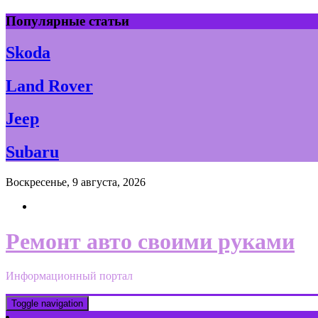
Skip
Популярные статьи
to
content
Skoda
Land Rover
Jeep
Subaru
Воскресенье, 9 августа, 2026
Ремонт авто своими руками
Информационный портал
Toggle navigation