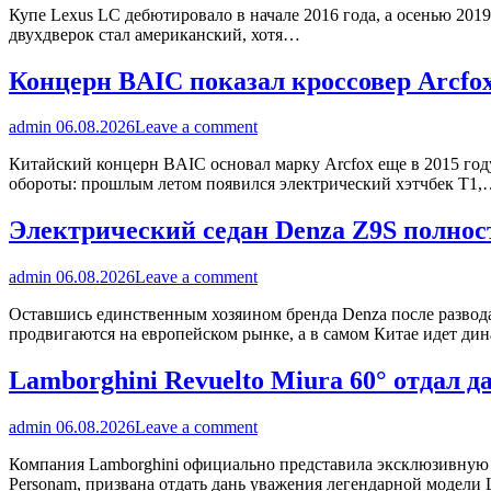
Купе Lexus LC дебютировало в начале 2016 года, а осенью 201
двухдверок стал американский, хотя…
Концерн BAIC показал кроссовер Arcfo
admin
06.08.2026
Leave a comment
Китайский концерн BAIC основал марку Arcfox еще в 2015 году,
обороты: прошлым летом появился электрический хэтчбек T1
Электрический седан Denza Z9S полнос
admin
06.08.2026
Leave a comment
Оставшись единственным хозяином бренда Denza после развод
продвигаются на европейском рынке, а в самом Китае идет 
Lamborghini Revuelto Miura 60° отдал 
admin
06.08.2026
Leave a comment
Компания Lamborghini официально представила эксклюзивную в
Personam, призвана отдать дань уважения легендарной модели