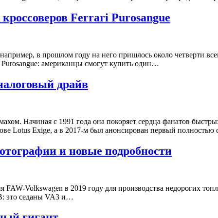
россоверов Ferrari Purosangue
например, в прошлом году на него пришлось около четверти все
 Purosangue: американцы смогут купить один…
аналоговый драйв
азмахом. Начиная с 1991 года она покоряет сердца фанатов быс
ове Lotus Exige, а в 2017-м был анонсирован первый полность
отографии и новые подробности
ятия FAW-Volkswagen в 2019 году для производства недорогих т
B: это седаны VA3 и…
ный гигант