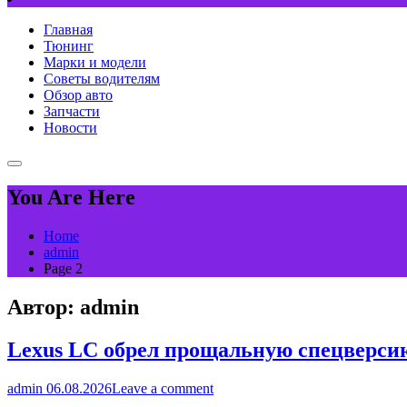
Главная
Тюнинг
Марки и модели
Советы водителям
Обзор авто
Запчасти
Новости
You Are Here
Home
admin
Page 2
Автор:
admin
Lexus LC обрел прощальную спецверси
admin
06.08.2026
Leave a comment