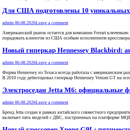
Для США подготовлены 10 уникальных к
admin
06.08.2026
Leave a comment
Американский рынок остается для компании Ferrari ключевым: 
порадовать клиентов из США особым исполнением кроссовера
Новый гиперкар Hennessey Blackbird: 
admin
06.08.2026
Leave a comment
Фирма Hennessey из Техаса всегда работала с американским р
В 2010 году дебютировал гиперкар Hennessey Venom GT на осн
Электроседан Jetta M6: официальные ф
admin
06.08.2026
Leave a comment
Бренд Jetta создан в рамках китайского совместного предпри
включает пять моделей с ДВС, построенных на платформе MQ
Новый кроссовер Xpeng G9L: пятимест