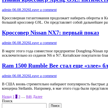
admin
06.08.2026
Leave a comment
Кроссоверная гигантомания продолжает набирать обороты в Ки
большой кроссовер G9L. Он представляет собой дальнейшее ра
Кроссовер Nissan NX7: первый показ
admin
06.08.2026
Leave a comment
В марте этого года совместное предприятие Dongfeng-Nissan п
исключительно из седанов N6 и N7. Китайские покупатели бла
Ram 1500 Rumble Bee стал еще «злее» б
admin
06.08.2026
Leave a comment
В США вновь стремительно набирают популярность быстрые дор
концерна Stellantis. Например, в мае этого года были предста
Пагинация
Назад
1
2
3
…
846
Далее
Поиск
записей
Поиск