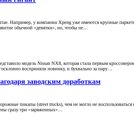
тае. Например, у компании Xpeng уже имеются крупные паркетн
звитие обычной «девятки», но, чтобы не…
редставило модель Nissan NX8, которая стала первым кроссовер
госклонно восприняли новинку, и буквально за пару…
лагодаря заводским доработкам
ожные пикапы (street trucks), чем не могло не воспользоватьс
влены сразу три «заряженных»…