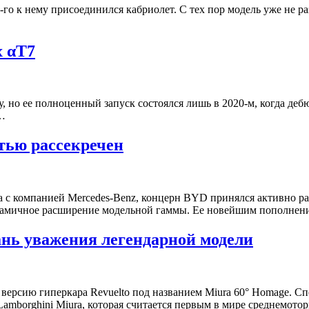
9-го к нему присоединился кабриолет. С тех пор модель уже не 
x αT7
 но ее полноценный запуск состоялся лишь в 2020-м, когда дебю
,…
тью рассекречен
а с компанией Mercedes-Benz, концерн BYD принялся активно р
динамичное расширение модельной гаммы. Ее новейшим пополне
дань уважения легендарной модели
ерсию гиперкара Revuelto под названием Miura 60° Homage. Сп
 Lamborghini Miura, которая считается первым в мире среднемо