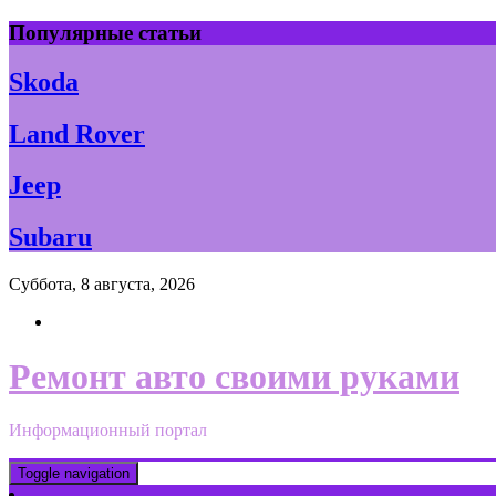
Skip
Популярные статьи
to
content
Skoda
Land Rover
Jeep
Subaru
Суббота, 8 августа, 2026
Ремонт авто своими руками
Информационный портал
Toggle navigation