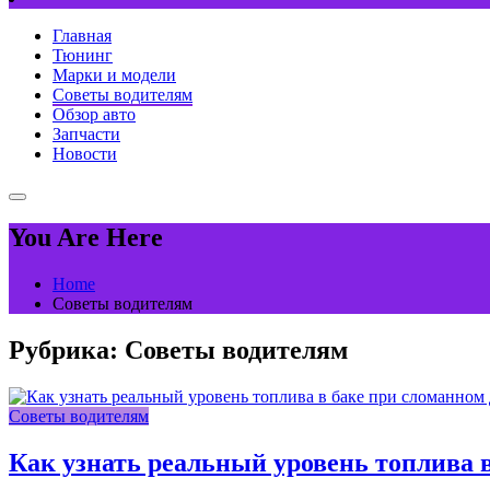
Главная
Тюнинг
Марки и модели
Советы водителям
Обзор авто
Запчасти
Новости
You Are Here
Home
Советы водителям
Рубрика:
Советы водителям
Советы водителям
Как узнать реальный уровень топлива 