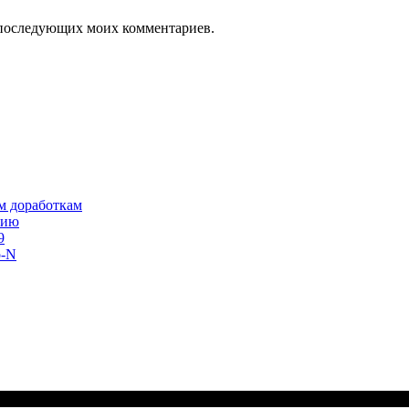
ля последующих моих комментариев.
им доработкам
сию
9
o-N