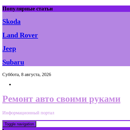
Skip
Популярные статьи
to
content
Skoda
Land Rover
Jeep
Subaru
Суббота, 8 августа, 2026
Ремонт авто своими руками
Информационный портал
Toggle navigation