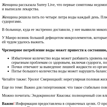
Женщина
рассказала Surrey Live, что первые симптомы недомо
и выписали лекарства.
Женщина решила пить по четыре литра воды каждый день. Плюс
судорогами.
В больнице, куда ее экстренно доставили, у нее выявили мик
У Манро возник большой дефицитом микроэлементов, которые 
ей чудом удалось выжить.
Чрезмерное потребление воды может привести к состоянию,
Избыточное количество воды может разбавить уровень нат
серьезным проблемам со здоровьем, включая судороги, по
Почки отвечают за выведение лишней жидкости из орган
Питье большого количества воды может нарушить баланс
Читайте также: Уролог Смерницкий: нерегулярная половая жиз
Еще по теме: Важно для гипертоников: что такое стабильно п
Можно почитать: Эндокринолог Квасова: полноценный сон вли
Важно
!
Информация предоставлена в справочных целях. О прот