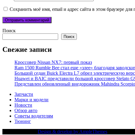
Сохранить моё имя, email и адрес сайта в этом браузере д
Поиск
Поиск
Свежие записи
Кроссовер Nissan NX7: первый показ
Ram 1500 Rumble Bee стал еще «злее» благодаря заводск
Большой седан Buick Electra L7 обрел электрическую вер
Huawei и BAIC представили большой кроссовер Stelato G
Представлен обновленный внедорожник Mahindra Scorpi
Запчасти
Марки и модели
Новости
Обзор авто
Советы водителям
Тюнинг
Copy Right Text |
Design & develop by AmpleThemes