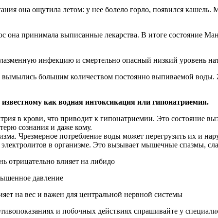
гания она ощутила летом: у нее болело горло, появился кашель. 
 она принимала выписанные лекарства. В итоге состояние Манр
оплазменную инфекцию и смертельно опасный низкий уровень на
вымылись большим количеством постоянно выпиваемой воды. Же
 известному как водная интоксикация или гипонатриемия.
рия в крови, что приводит к гипонатриемии. Это состояние вызы
терю сознания и даже кому.
изма. Чрезмерное потребление воды может перегрузить их и на
 электролитов в организме. Это вызывает мышечные спазмы, сла
нь отрицательно влияет на либидо
овышенное давление
яет на вес и важен для центральной нервной системы
ивопоказаниях и побочных действиях спрашивайте у специалист