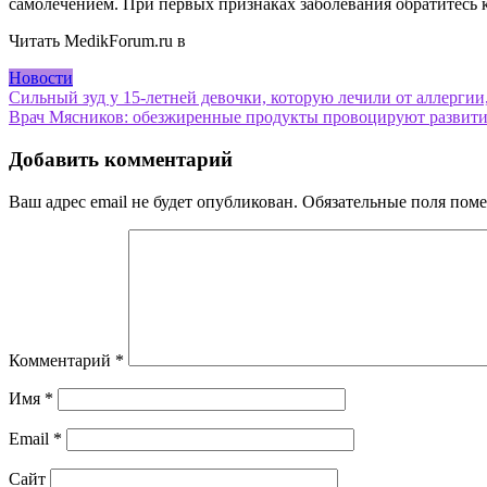
самолечением. При первых признаках заболевания обратитесь к
Читать MedikForum.ru в
Новости
Навигация
Сильный зуд у 15-летней девочки, которую лечили от аллергии,
Врач Мясников: обезжиренные продукты провоцируют развитие
по
записям
Добавить комментарий
Ваш адрес email не будет опубликован.
Обязательные поля пом
Комментарий
*
Имя
*
Email
*
Сайт