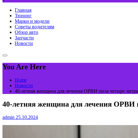
Главная
Тюнинг
Марки и модели
Советы водителям
Обзор авто
Запчасти
Новости
You Are Here
Home
Новости
40-летняя женщина для лечения ОРВИ пила четыре литра
40-летняя женщина для лечения ОРВИ п
admin
25.10.2024