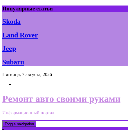
Skip
Популярные статьи
to
content
Skoda
Land Rover
Jeep
Subaru
Пятница, 7 августа, 2026
Ремонт авто своими руками
Информационный портал
Toggle navigation