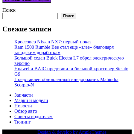
Поиск
Поиск
Свежие записи
Кроссовер Nissan NX7: первый показ
Ram 1500 Rumble Bee стал еще «злее» благодаря
заводским доработкам
Большой седан Buick Electra L7 обрел электрическую
версию
Huawei и BAIC представили большой кроссовер Stelato
G9
Представлен обновленный внедорожник Mahindra
Scorpio-N
Запчасти
Марки и модели
Новости
Обзор авто
Советы водителям
Тюнинг
Copy Right Text |
Design & develop by AmpleThemes