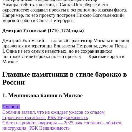
Адмиралтейств-коллегии, в Санкт-Петербурге и его
окрестностях создавал проекты в основном по заказам флота.
Например, по его проекту построен Николо-Богоявленский
морской собор в Санкт-Петербурге.
Дмитрий Ухтомский (1710–1774 годы)
Дмитрий Ухтомский — главный архитектор Москвы в период
правления императрицы Елизаветы Петровны, дочери Петра
I. Одна из его самых известных, но не сохранившихся
построек стиле барокко по его проекту — Красные ворота в
Москве.
Главные памятники в стиле барокко в
России
1. Меншикова башня в Москве
Новости
Навигация
Собянин заявил, что не ожидает ужасов со спадом
строительства жилья | РБК Недвижимость
по
Смета на ремонт квартиры — 2025: как составить, образец,
записям
инструкция | РБК Недвижимость