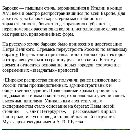
Барокко — пышный стиль, зародившийся в Италии в конце
XVI века и быстро распространившийся по всей Европе. Для
архитектуры барокко характерны масштабность и
торжественность, богатство декоративного убранства,
неравномерная расстановка колонн, использование сложных,
как правило, криволинейных форм.
На русскую землю барокко было принесено в царствование
Петра Великого. Стремясь переустроить Россию по западному
образцу, Петр активно приглашал иностранных архитекторов
и отправлял учиться за границу русских зодчих. К этому
времени относится основание новых городов, сооружение
современных «звездчатых» крепостей.
«Широкое распространение получили ранее неизвестные в
России типы производственных, административных и
общественных зданий. Православные храмы строились в
подражание кирхам и костелам, их колокольни увенчивались
высокими шпилями. Уникальным архитектурным
экспериментом стало основание на берегах Невы новой
столицы — Санкт-Петербурга», — рассказывает Кирилл
Постернак, искусствовед и старший научный сотрудник
Музея архитектуры имени А. В. Щусева.