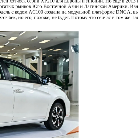
вестен хэтчбек серии XP210 для Европы и Японии. Но еще в 2013
богатых рынков Юго-Восточной Азии и Латинской Америки. Изна
модель с кодом AC100 создана на модульной платформе DNGA, вы
этчбек, но его, похоже, не будет. Потому что сейчас в том же 