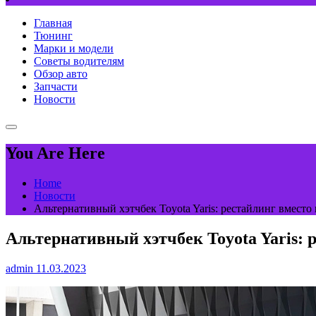
Главная
Тюнинг
Марки и модели
Советы водителям
Обзор авто
Запчасти
Новости
You Are Here
Home
Новости
Альтернативный хэтчбек Toyota Yaris: рестайлинг вместо
Альтернативный хэтчбек Toyota Yaris: 
admin
11.03.2023