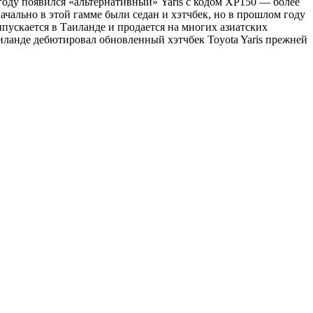
 году появился «альтернативный» Yaris с кодом XP150 — более
чально в этой гамме были седан и хэтчбек, но в прошлом году
пускается в Таиланде и продается на многих азиатских
Таиланде дебютировал обновленный хэтчбек Toyota Yaris прежней