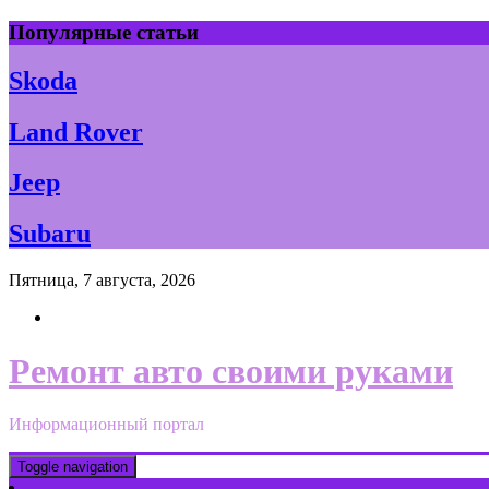
Skip
Популярные статьи
to
content
Skoda
Land Rover
Jeep
Subaru
Пятница, 7 августа, 2026
Ремонт авто своими руками
Информационный портал
Toggle navigation