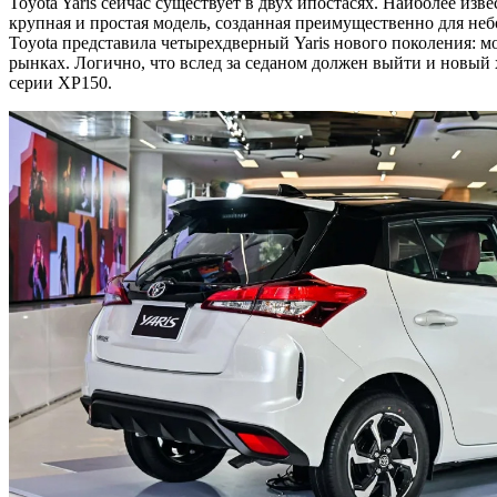
Toyota Yaris сейчас существует в двух ипостасях. Наиболее из
крупная и простая модель, созданная преимущественно для не
Toyota представила четырехдверный Yaris нового поколения: 
рынках. Логично, что вслед за седаном должен выйти и новый х
серии XP150.