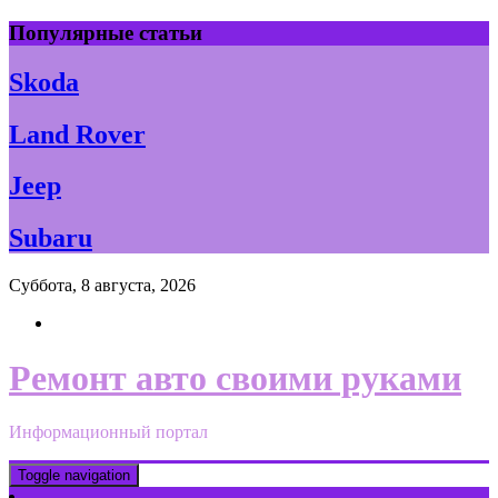
Skip
Популярные статьи
to
content
Skoda
Land Rover
Jeep
Subaru
Суббота, 8 августа, 2026
Ремонт авто своими руками
Информационный портал
Toggle navigation