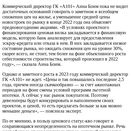
Коммерческий директор ГК «А101» Анна Боим пока не видит
достаточных оснований говорить о заметном и всеобщем
снижении цен на жилье, а уменьшение средней цены
новостроек по рынку в конце 2022 года она объясняет
предновогодними акциями. «В условиях проектного
финансирования ценовая вилка закладывается в финансовую
модель, которую банк анализирует для предоставления
эскроу-кредита или отказа в нем. В них закладывается низкое
состояние рынка, но ожидать снижения цен на уровне 30%,
скорее всего, не стоит, тем более на фоне объективного роста
себестоимости строительства, который произошел в 2022
году», — сказала Анна Боим.
Однако и заметного роста в 2023 году коммерческий директор
ГК «А101» не ждет. «Цены и так повышались последние 2,5
года, причем иногда скачкообразно — за счет ажиотажных
периодов на фоне смены условий программ льготной
ипотеки. А сейчас у нас рынок покупателя. Поэтому
девелоперы будут конкурировать и наполнением своих
проектов, и ценой, то есть предлагать больше за как можно
меньшие деньги», — пояснила эксперт.
По ее мнению, в пользу ценового статус-кво говорит и
сохраняющаяся неопределенность на ипотечном рынке. Речь