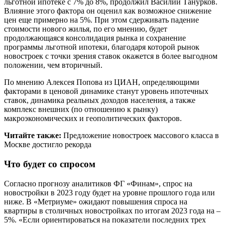
льготной ипотеке с 7% до 8%, продолжил Василий Танурков.
Влияние этого фактора он оценил как возможное снижение
цен еще примерно на 5%. При этом сдерживать падение
стоимости нового жилья, по его мнению, будет
продолжающаяся консолидация рынка и сохранение
программы льготной ипотеки, благодаря которой рынок
новостроек с точки зрения ставок окажется в более выгодном
положении, чем вторичный.
По мнению Алексея Попова из ЦИАН, определяющими
факторами в ценовой динамике станут уровень ипотечных
ставок, динамика реальных доходов населения, а также
комплекс внешних (по отношению к рынку)
макроэкономических и геополитических факторов.
Читайте также:
Предложение новостроек массового класса в
Москве достигло рекорда
Что будет со спросом
Согласно прогнозу аналитиков ФГ «Финам», спрос на
новостройки в 2023 году будет на уровне прошлого года или
ниже. В «Метриуме» ожидают повышения спроса на
квартиры в столичных новостройках по итогам 2023 года на –
5%. «Если ориентироваться на показатели последних трех