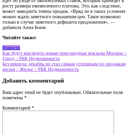
идет об уходе от околонулевых ставок, который приведет к
росту размера ежемесячного платежа. Это, как следствие,
может замедлить темпы продаж. «Вряд ли в таких условиях
можно ждать заметного повышения цен. Такое возможно
только в случае заметного дефицита предложения», —
добавила Анна Боим.
Читайте также:
Новости
Навигация
Как будут выглядеть новые пригородные вокзалы Москвы ::
Город :: РБК Недвижимость
по
Без рекорда: декабрь не стал самым успешным по продажам
записям
жилья :: Жилье :: РБК Недвижимость
Добавить комментарий
Ваш адрес email не будет опубликован.
Обязательные поля
помечены
*
Комментарий
*