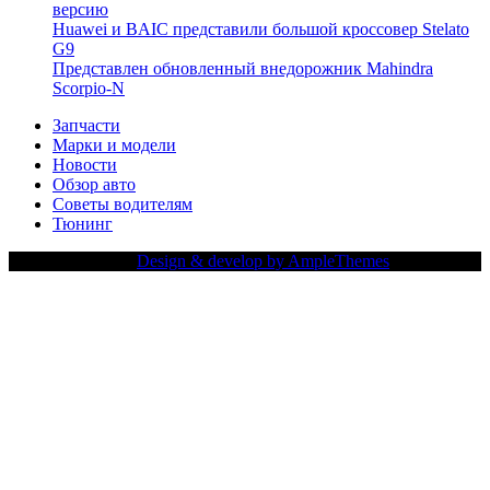
версию
Huawei и BAIC представили большой кроссовер Stelato
G9
Представлен обновленный внедорожник Mahindra
Scorpio-N
Запчасти
Марки и модели
Новости
Обзор авто
Советы водителям
Тюнинг
Copy Right Text |
Design & develop by AmpleThemes