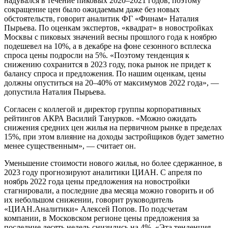
надувался в течение пиковых 2020–2021 годов, поэтому
сокращение цен было ожидаемым даже без новых
обстоятельств, говорит аналитик ФГ «Финам» Наталия
Пырьева. По оценкам экспертов, «квадрат» в новостройках
Москвы с пиковых значений весны прошлого года к ноябрю
подешевел на 10%, а в декабре на фоне сезонного всплеска
спроса цены подросли на 5%. «Поэтому тенденция к
снижению сохранится в 2023 году, пока рынок не придет к
балансу спроса и предложения. По нашим оценкам, цены
должны опуститься на 20–40% от максимумов 2022 года», —
допустила Наталия Пырьева.
Согласен с коллегой и директор группы корпоративных
рейтингов АКРА Василий Танурков. «Можно ожидать
снижения средних цен жилья на первичном рынке в пределах
15%, при этом влияние на доходы застройщиков будет заметно
менее существенным», — считает он.
Уменьшение стоимости нового жилья, но более сдержанное, в
2023 году прогнозируют аналитики ЦИАН. С апреля по
ноябрь 2022 года цены предложения на новостройки
стагнировали, а последние два месяца можно говорить и об
их небольшом снижении, говорит руководитель
«ЦИАН.Аналитики» Алексей Попов. По подсчетам
компании, в Московском регионе цены предложения за
последние десять недель снизились на 4%. «Эта тенденция