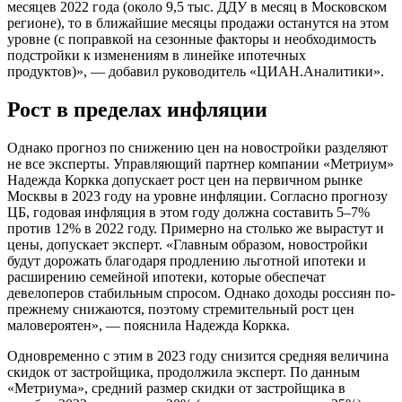
месяцев 2022 года (около 9,5 тыс. ДДУ в месяц в Московском
регионе), то в ближайшие месяцы продажи останутся на этом
уровне (с поправкой на сезонные факторы и необходимость
подстройки к изменениям в линейке ипотечных
продуктов)», — добавил руководитель «ЦИАН.Аналитики».
Рост в пределах инфляции
Однако прогноз по снижению цен на новостройки разделяют
не все эксперты. Управляющий партнер компании «Метриум»
Надежда Коркка допускает рост цен на первичном рынке
Москвы в 2023 году на уровне инфляции. Согласно прогнозу
ЦБ, годовая инфляция в этом году должна составить 5–7%
против 12% в 2022 году. Примерно на столько же вырастут и
цены, допускает эксперт. «Главным образом, новостройки
будут дорожать благодаря продлению льготной ипотеки и
расширению семейной ипотеки, которые обеспечат
девелоперов стабильным спросом. Однако доходы россиян по-
прежнему снижаются, поэтому стремительный рост цен
маловероятен», — пояснила Надежда Коркка.
Одновременно с этим в 2023 году снизится средняя величина
скидок от застройщика, продолжила эксперт. По данным
«Метриума», средний размер скидки от застройщика в