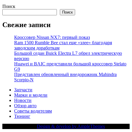
Поиск
Поиск
Свежие записи
Кроссовер Nissan NX7: первый показ
Ram 1500 Rumble Bee стал еще «злее» благодаря
заводским доработкам
Большой седан Buick Electra L7 обрел электрическую
версию
Huawei и BAIC представили большой кроссовер Stelato
G9
Представлен обновленный внедорожник Mahindra
Scorpio-N
Запчасти
Марки и модели
Новости
Обзор авто
Советы водителям
Тюнинг
Copy Right Text |
Design & develop by AmpleThemes