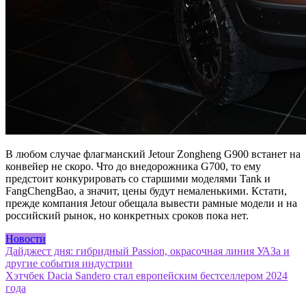
В любом случае флагманский Jetour Zongheng G900 встанет на
конвейер не скоро. Что до внедорожника G700, то ему
предстоит конкурировать со старшими моделями Tank и
FangChengBao, а значит, цены будут немаленькими. Кстати,
прежде компания Jetour обещала вывести рамные модели и на
российский рынок, но конкретных сроков пока нет.
Новости
Навигация
Дайджест дня: гибридный Passion, окрасочная линия УАЗа и
другие события индустрии
по
Хэтчбек Dacia Sandero стал европейским бестселлером 2024
записям
года