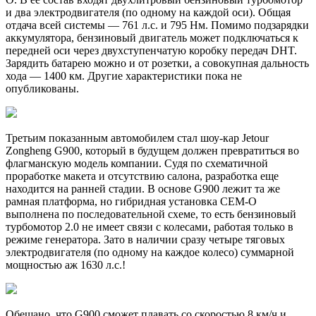
и два электродвигателя (по одному на каждой оси). Общая
отдача всей системы — 761 л.с. и 795 Нм. Помимо подзарядки
аккумулятора, бензиновый двигатель может подключаться к
передней оси через двухступенчатую коробку передач DHT.
Зарядить батарею можно и от розетки, а совокупная дальность
хода — 1400 км. Другие характеристики пока не
опубликованы.
Третьим показанным автомобилем стал шоу-кар Jetour
Zongheng G900, который в будущем должен превратиться во
флагманскую модель компании. Судя по схематичной
проработке макета и отсутствию салона, разработка еще
находится на ранней стадии. В основе G900 лежит та же
рамная платформа, но гибридная установка CEM-O
выполнена по последовательной схеме, то есть бензиновый
турбомотор 2.0 не имеет связи с колесами, работая только в
режиме генератора. Зато в наличии сразу четыре тяговых
электродвигателя (по одному на каждое колесо) суммарной
мощностью аж 1630 л.с.!
Обещано, что G900 сможет плавать со скоростью 8 км/ч и