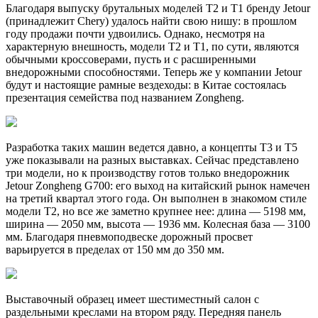
Благодаря выпуску брутальных моделей T2 и T1 бренду Jetour
(принадлежит Chery) удалось найти свою нишу: в прошлом
году продажи почти удвоились. Однако, несмотря на
характерную внешность, модели T2 и T1, по сути, являются
обычными кроссоверами, пусть и с расширенными
внедорожными способностями. Теперь же у компании Jetour
будут и настоящие рамные вездеходы: в Китае состоялась
презентация семейства под названием Zongheng.
Разработка таких машин ведется давно, а концепты T3 и T5
уже показывали на разных выставках. Сейчас представлено
три модели, но к производству готов только внедорожник
Jetour Zongheng G700: его выход на китайский рынок намечен
на третий квартал этого года. Он выполнен в знакомом стиле
модели T2, но все же заметно крупнее нее: длина — 5198 мм,
ширина — 2050 мм, высота — 1936 мм. Колесная база — 3100
мм. Благодаря пневмоподвеске дорожный просвет
варьируется в пределах от 150 мм до 350 мм.
Выставочный образец имеет шестиместный салон с
раздельными креслами на втором ряду. Передняя панель