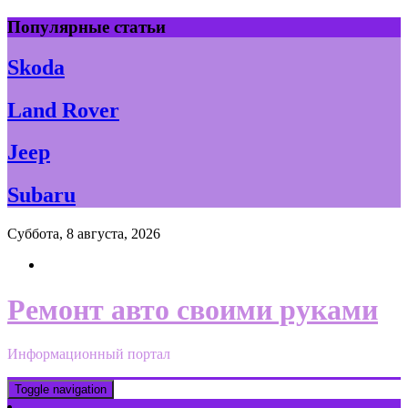
Skip
Популярные статьи
to
content
Skoda
Land Rover
Jeep
Subaru
Суббота, 8 августа, 2026
Ремонт авто своими руками
Информационный портал
Toggle navigation