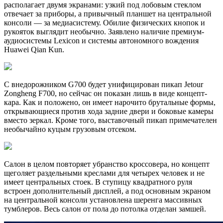
располагает двумя экранами: узкий под лобовым стеклом
отвечает за приборы, а привычный планшет на центральной
консоли — за медиасистему. Обилие физических кнопок и
рукояток выглядит необычно. Заявлено наличие премиум-
аудиосистемы Lexicon и системы автономного вождения
Huawei Qian Kun.
С внедорожником G700 будет унифицирован пикап Jetour
Zongheng F700, но сейчас он показан лишь в виде концепт-
кара. Как и положено, он имеет нарочито брутальные формы,
открывающиеся против хода задние двери и боковые камеры
вместо зеркал. Кроме того, выставочный пикап примечателен
необычайно куцым грузовым отсеком.
Салон в целом повторяет убранство кроссовера, но концепт
щеголяет раздельными креслами для четырех человек и не
имеет центральных стоек. В ступицу квадратного руля
встроен дополнительный дисплей, а под основным экраном
на центральной консоли установлена шеренга массивных
тумблеров. Весь салон от пола до потолка отделан замшей.