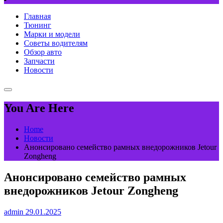
Главная
Тюнинг
Марки и модели
Советы водителям
Обзор авто
Запчасти
Новости
You Are Here
Home
Новости
Анонсировано семейство рамных внедорожников Jetour
Zongheng
Анонсировано семейство рамных
внедорожников Jetour Zongheng
admin
29.01.2025