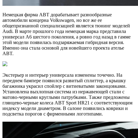
Немецкая фирма ABT дорабатывает разнообразные
автомобили концерна Volkswagen, но все же ее
общепризнанной специализацией является тюнинг моделей
Audi. В марте прошлого года немецкая марка представила
универсал A6 шестого поколения, а ровно год назад в гамме
этой модели появилась подзаряжаемая гибридная версия.
Именно она стала основой для новейшего проекта ателье
ABT.
Экстерьер и интерьер универсала изменены точечно. На
переднем бампере появился развитый сплиттер, а крышку
багажника украсил спойлер с витиеватыми законцовками.
Установлена выхлопная система из нержавеющей стали с
матово-черными круглыми патрубками. Также предложены
глянцево-черные колеса ABT Sport HR21 с соответствующим
индексу модели диаметром. В салоне появились коврики и
подсветка порогов с фирменными логотипами.