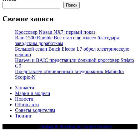
Поиск
Свежие записи
Кроссовер Nissan NX7: первый показ
Ram 1500 Rumble Bee стал еще «злее» благодаря
заводским доработкам
Большой седан Buick Electra L7 обрел электрическую
версию
Huawei и BAIC представили большой кроссовер Stelato
G9
Представлен обновленный внедорожник Mahindra
Scorpio-N
Запчасти
Марки и модели
Новости
Обзор авто
Советы водителям
Тюнинг
Copy Right Text |
Design & develop by AmpleThemes