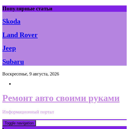
Skip
Популярные статьи
to
content
Skoda
Land Rover
Jeep
Subaru
Воскресенье, 9 августа, 2026
Ремонт авто своими руками
Информационный портал
Toggle navigation