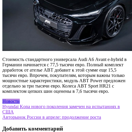
Стоимость стандартного универсала Audi A6 Avant e-hybrid в
Германии начинается с 77,5 тысячи евро. Полный комплект
доработок от ателье ABT добавит к этой сумме еще 15,5
тысячи евро. Впрочем, покупателям, которым важны только
мощностные характеристики, модуль ABT Power предложен
отдельно за три тысячи евро. Колеса ABT Sport HR21 с
комплектом цепких шин оценены в 7,6 тысячи евро.
Новости
Навигация
Hyundai Kona нового поколения замечен на испытаниях в
США
по
Авторынок России в апреле: продолжение роста
записям
Добавить комментарий