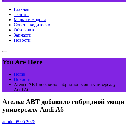
Главная
Тюнинг
Марки и модели
Советы водителям
Обзор авто
Запчасти
Новости
You Are Here
Home
Новости
Ателье ABT добавило гибридной мощи универсалу
Audi A6
Ателье ABT добавило гибридной мощи
универсалу Audi A6
admin
08.05.2026