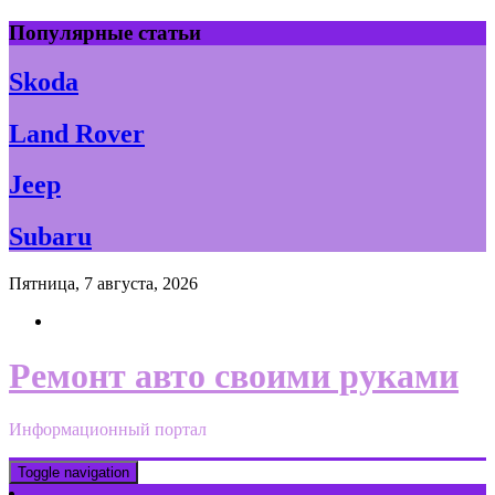
Skip
Популярные статьи
to
content
Skoda
Land Rover
Jeep
Subaru
Пятница, 7 августа, 2026
Ремонт авто своими руками
Информационный портал
Toggle navigation