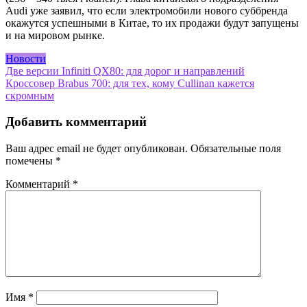
Audi уже заявил, что если электромобили нового суббренда
окажутся успешными в Китае, то их продажи будут запущены
и на мировом рынке.
Новости
Навигация
Две версии Infiniti QX80: для дорог и направлений
Кроссовер Brabus 700: для тех, кому Cullinan кажется
по
скромным
записям
Добавить комментарий
Ваш адрес email не будет опубликован.
Обязательные поля
помечены
*
Комментарий
*
Имя
*