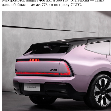
электромотор выдает 408 л.с. и 500 Нм. Эта версия — самая
дальнобойная в гамме: 773 км по циклу CLTC.