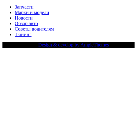
Запчасти
Марки и модели
Новости
Обзор авто
Советы водителям
Тюнинг
Copy Right Text |
Design & develop by AmpleThemes