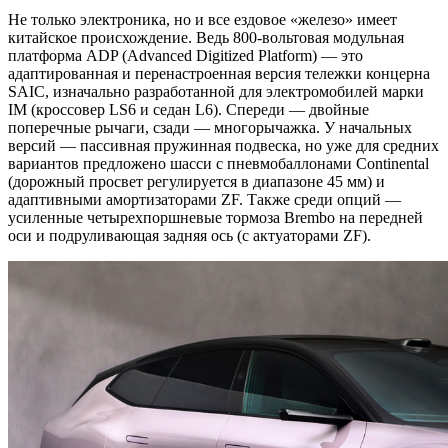
Не только электроника, но и все ездовое «железо» имеет
китайское происхождение. Ведь 800-вольтовая модульная
платформа ADP (Advanced Digitized Platform) — это
адаптированная и перенастроенная версия тележки концерна
SAIC, изначально разработанной для электромобилей марки
IM (кроссовер LS6 и седан L6). Спереди — двойные
поперечные рычаги, сзади — многорычажка. У начальных
версий — пассивная пружинная подвеска, но уже для средних
вариантов предложено шасси с пневмобаллонами Continental
(дорожный просвет регулируется в диапазоне 45 мм) и
адаптивными амортизаторами ZF. Также среди опций —
усиленные четырехпоршневые тормоза Brembo на передней
оси и подруливающая задняя ось (с актуаторами ZF).