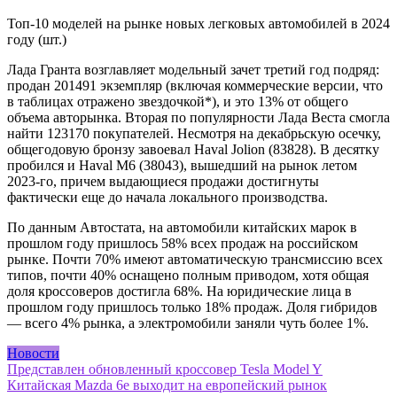
Топ-10 моделей на рынке новых легковых автомобилей в 2024
году (шт.)
Лада Гранта возглавляет модельный зачет третий год подряд:
продан 201491 экземпляр (включая коммерческие версии, что
в таблицах отражено звездочкой*), и это 13% от общего
объема авторынка. Вторая по популярности Лада Веста смогла
найти 123170 покупателей. Несмотря на декабрьскую осечку,
общегодовую бронзу завоевал Haval Jolion (83828). В десятку
пробился и Haval M6 (38043), вышедший на рынок летом
2023-го, причем выдающиеся продажи достигнуты
фактически еще до начала локального производства.
По данным Автостата, на автомобили китайских марок в
прошлом году пришлось 58% всех продаж на российском
рынке. Почти 70% имеют автоматическую трансмиссию всех
типов, почти 40% оснащено полным приводом, хотя общая
доля кроссоверов достигла 68%. На юридические лица в
прошлом году пришлось только 18% продаж. Доля гибридов
— всего 4% рынка, а электромобили заняли чуть более 1%.
Новости
Навигация
Представлен обновленный кроссовер Tesla Model Y
Китайская Mazda 6e выходит на европейский рынок
по