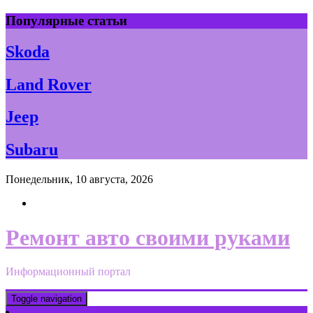
Skip
Популярные статьи
to
content
Skoda
Land Rover
Jeep
Subaru
Понедельник, 10 августа, 2026
Ремонт авто своими руками
Информационный портал
Toggle navigation