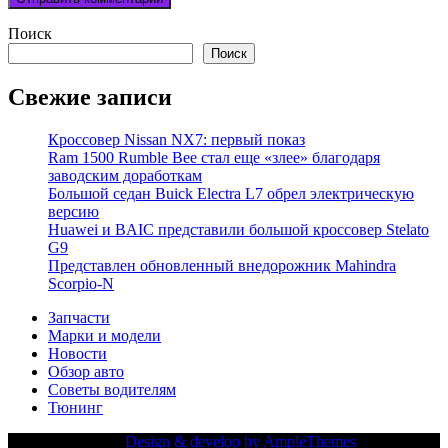
Поиск
Поиск
Свежие записи
Кроссовер Nissan NX7: первый показ
Ram 1500 Rumble Bee стал еще «злее» благодаря
заводским доработкам
Большой седан Buick Electra L7 обрел электрическую
версию
Huawei и BAIC представили большой кроссовер Stelato
G9
Представлен обновленный внедорожник Mahindra
Scorpio-N
Запчасти
Марки и модели
Новости
Обзор авто
Советы водителям
Тюнинг
Copy Right Text |
Design & develop by AmpleThemes