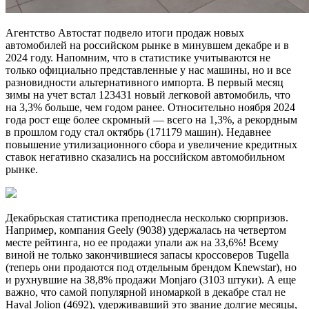
Агентство Автостат подвело итоги продаж новых
автомобилей на российском рынке в минувшем декабре и в
2024 году. Напомним, что в статистике учитываются не
только официально представленные у нас машины, но и все
разновидности альтернативного импорта. В первый месяц
зимы на учет встал 123431 новый легковой автомобиль, что
на 3,3% больше, чем годом ранее. Относительно ноября 2024
года рост еще более скромный — всего на 1,3%, а рекордным
в прошлом году стал октябрь (171179 машин). Недавнее
повышение утилизационного сбора и увеличение кредитных
ставок негативно сказались на российском автомобильном
рынке.
Декабрьская статистика преподнесла несколько сюрпризов.
Например, компания Geely (9038) удержалась на четвертом
месте рейтинга, но ее продажи упали аж на 33,6%! Всему
виной не только закончившиеся запасы кроссоверов Tugella
(теперь они продаются под отдельным брендом Knewstar), но
и рухнувшие на 38,8% продажи Monjaro (3103 штуки). А еще
важно, что самой популярной иномаркой в декабре стал не
Haval Jolion (4692), удерживавший это звание долгие месяцы,