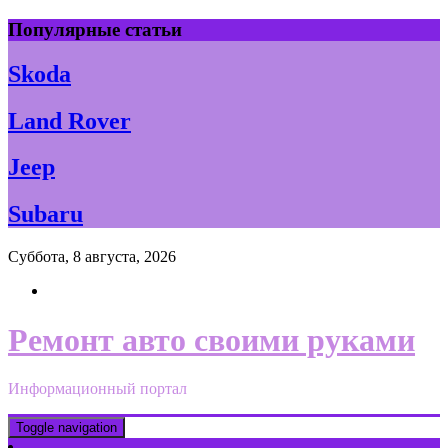
Skip
Популярные статьи
to
content
Skoda
Land Rover
Jeep
Subaru
Суббота, 8 августа, 2026
Ремонт авто своими руками
Информационный портал
Toggle navigation