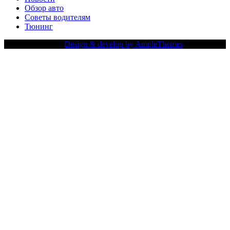
Обзор авто
Советы водителям
Тюнинг
Copy Right Text |
Design & develop by AmpleThemes