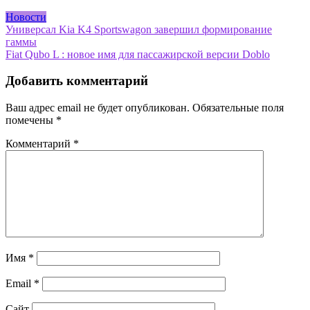
Новости
Навигация
Универсал Kia K4 Sportswagon завершил формирование
гаммы
по
Fiat Qubo L : новое имя для пассажирской версии Doblo
записям
Добавить комментарий
Ваш адрес email не будет опубликован.
Обязательные поля
помечены
*
Комментарий
*
Имя
*
Email
*
Сайт