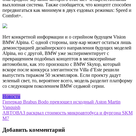
выхлопная система. Также сообщается, что концепт способен
передвигаться как минимум в двух ездовых режимах: Speed и
Comfort+.
Нет конкретной информации и о серийном будущем Vision
BMW Alpina. С одной стороны, шоу-кар может остаться лишь
демонстрацией дизайнерского направления будущих моделей
Alpina, но с другой, BMW уже экспериментирует с
превращением подобных концептов в мелкосерийные
автомобили, как это произошло с BMW Skytop, который
вскоре после конкурса элегантности Villa d’Este решили
выпустить тиражом 50 экземпляров. Если проекту дадут
зеленый свет, то, вероятнее всего, модель разделит платформу
со следующим поколением BMW седьмой серии.
Новости
Навигация
Гиперкар Brabus Bodo превзошел исходный Aston Martin
Vanquish
по
АВТОВАЗ раскрыл стоимость микроавтобуса и фургона SKM
записям
М7
Добавить комментарий