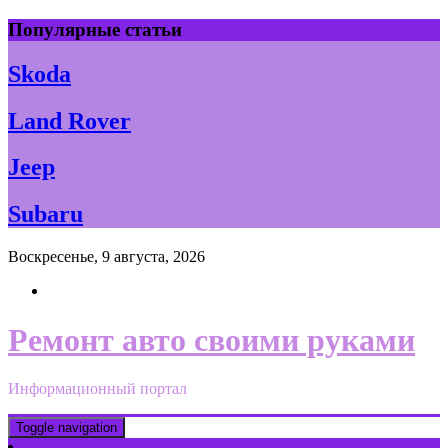
Skip
Популярные статьи
to
content
Skoda
Land Rover
Jeep
Subaru
Воскресенье, 9 августа, 2026
Ремонт авто своими руками
Информационный портал
Toggle navigation