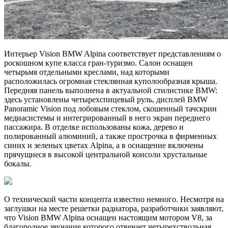
Интерьер Vision BMW Alpina соответствует представлениям о
роскошном купе класса гран-туризмо. Салон оснащен
четырьмя отдельными креслами, над которыми
расположилась огромная стеклянная куполообразная крыша.
Передняя панель выполнена в актуальной стилистике BMW:
здесь установлены четырехспицевый руль, дисплей BMW
Panoramic Vision под лобовым стеклом, скошенный тачскрин
медиасистемы и интегрированный в него экран переднего
пассажира. В отделке использованы кожа, дерево и
полированный алюминий, а также прострочка в фирменных
синих и зеленых цветах Alpina, а в оснащение включены
прячущиеся в высокой центральной консоли хрустальные
бокалы.
О технической части концепта известно немного. Несмотря на
заглушки на месте решетки радиатора, разработчики заявляют,
что Vision BMW Alpina оснащен настоящим мотором V8, за
благородное звучание которого отвечает четырехствольная