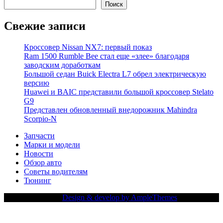
Поиск
Свежие записи
Кроссовер Nissan NX7: первый показ
Ram 1500 Rumble Bee стал еще «злее» благодаря
заводским доработкам
Большой седан Buick Electra L7 обрел электрическую
версию
Huawei и BAIC представили большой кроссовер Stelato
G9
Представлен обновленный внедорожник Mahindra
Scorpio-N
Запчасти
Марки и модели
Новости
Обзор авто
Советы водителям
Тюнинг
Copy Right Text |
Design & develop by AmpleThemes