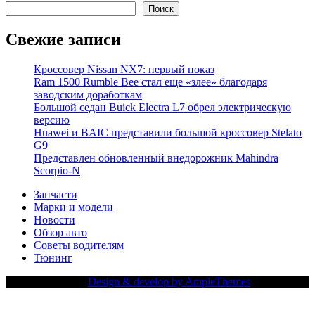
Поиск
Свежие записи
Кроссовер Nissan NX7: первый показ
Ram 1500 Rumble Bee стал еще «злее» благодаря
заводским доработкам
Большой седан Buick Electra L7 обрел электрическую
версию
Huawei и BAIC представили большой кроссовер Stelato
G9
Представлен обновленный внедорожник Mahindra
Scorpio-N
Запчасти
Марки и модели
Новости
Обзор авто
Советы водителям
Тюнинг
Copy Right Text |
Design & develop by AmpleThemes