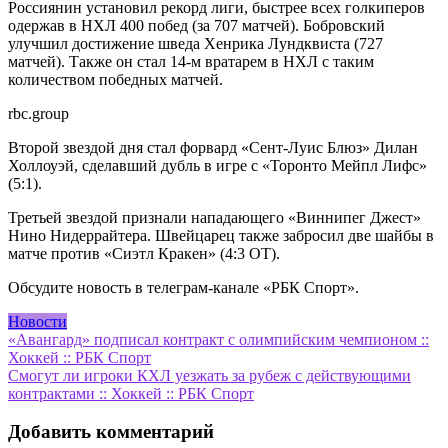
Россиянин установил рекорд лиги, быстрее всех голкиперов
одержав в НХЛ 400 побед (за 707 матчей). Бобровский
улучшил достижение шведа Хенрика Лундквиста (727
матчей). Также он стал 14-м вратарем в НХЛ с таким
количеством победных матчей.
rbc.group
Второй звездой дня стал форвард «Сент-Луис Блюз» Дилан
Холлоуэй, сделавший дубль в игре с «Торонто Мейпл Лифс»
(5:1).
Третьей звездой признали нападающего «Виннипег Джест»
Нино Нидеррайтера. Швейцарец также забросил две шайбы в
матче против «Сиэтл Кракен» (4:3 ОТ).
Обсудите новость в телеграм-канале «РБК Спорт».
Новости
Навигация
«Авангард» подписал контракт с олимпийским чемпионом ::
Хоккей :: РБК Спорт
по
Смогут ли игроки КХЛ уезжать за рубеж с действующими
записям
контрактами :: Хоккей :: РБК Спорт
Добавить комментарий