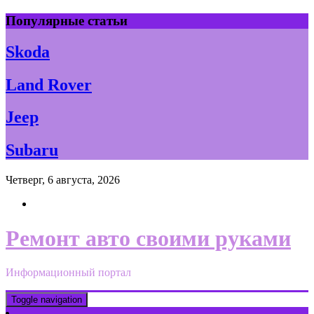
Skip
Популярные статьи
to
content
Skoda
Land Rover
Jeep
Subaru
Четверг, 6 августа, 2026
Ремонт авто своими руками
Информационный портал
Toggle navigation