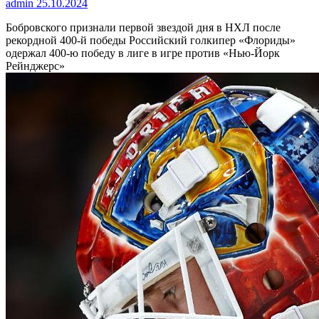
admin
25.10.2024
Бобровского признали первой звездой дня в НХЛ после
рекордной 400-й победы
Российский голкипер «Флориды»
одержал 400-ю победу в лиге в игре против «Нью-Йорк
Рейнджерс»