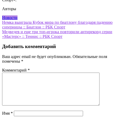
Авторы
Новости
Навигация
Немка выиграла Кубок мира по биатлону благодаря падению
соперницы :: Биатлон :: РБК Спорт
по
Медведев и еще три топ-игрока повторили антирекорд серии
записям
«Мастерс» :: Теннис :: РБК Спорт
Добавить комментарий
Ваш адрес email не будет опубликован.
Обязательные поля
помечены
*
Комментарий
*
Имя
*