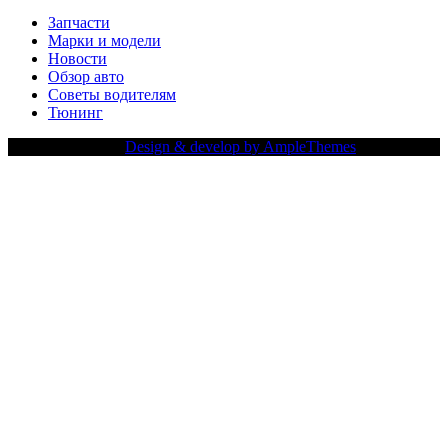
Запчасти
Марки и модели
Новости
Обзор авто
Советы водителям
Тюнинг
Copy Right Text |
Design & develop by AmpleThemes