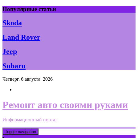
Skip
Популярные статьи
to
content
Skoda
Land Rover
Jeep
Subaru
Четверг, 6 августа, 2026
Ремонт авто своими руками
Информационный портал
Toggle navigation