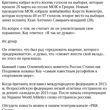
Британец набрал всего восемь голосов на выборах, которые
прошли 20 марта на сессии МОК в Греции. Новым
президентом МОК избрали зимбабвийку Кирсти Ковентри,
которая получила 49 из 97 голосов, второе место на выборах
занял испанец Хуан Антонио Самаранч-младший (28).
На вопрос о том, не считает ли он унизительным свое
поражение, Коу ответил: «Я так не думаю».
rbc.group
Он отметил, что был рад «предложить видение, которого
придерживается», и думал, что «сможет внести свой вклад»,
но этого не произошло.
Бывший глава Олимпийского комитета России Станислав
Поздняков называл Коу «самым известным русофобом в
спортивном мире».
Когда британец возглавил международную федерацию в 2015-
м, Всероссийскую федерацию легкой атлетики отстранили из-
за допинг-скандала до 2023 года. После начала спецоперации
на Украине World Athletics снова отстранила россиян.
Обсудить новость можно в нашем телеграм-канале «РБК
Спорт».