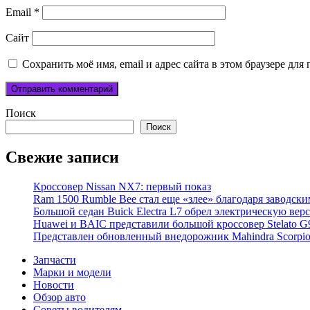
Email
*
Сайт
Сохранить моё имя, email и адрес сайта в этом браузере д
Поиск
Поиск
Свежие записи
Кроссовер Nissan NX7: первый показ
Ram 1500 Rumble Bee стал еще «злее» благодаря заводск
Большой седан Buick Electra L7 обрел электрическую вер
Huawei и BAIC представили большой кроссовер Stelato G
Представлен обновленный внедорожник Mahindra Scorpi
Запчасти
Марки и модели
Новости
Обзор авто
Советы водителям