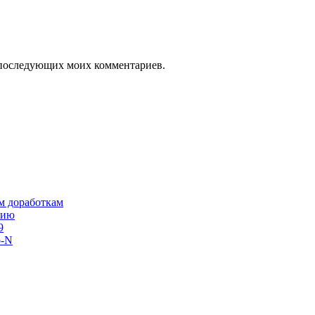
ля последующих моих комментариев.
им доработкам
сию
9
o-N