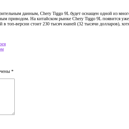
арительным данным, Chery Tiggo 9L будет оснащен одной из мн
ым приводом. На китайском рынке Chery Tiggo 9L появится уже 
й в топ-версии стоит 230 тысяч юаней (32 тысячи долларов), хо
рея
ом
ечены
*