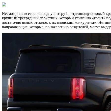
Несмотря на всего лишь одну литеру L, отделяющую новый крос
крупный трехрядный паркетник, который усиленно «косит» под
достаточно явных отсылок к их японским конкурентам. Нети
направляющие, которые, по заявлению создателей, могут выдерж