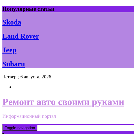
Skip
Популярные статьи
to
content
Skoda
Land Rover
Jeep
Subaru
Четверг, 6 августа, 2026
Ремонт авто своими руками
Информационный портал
Toggle navigation