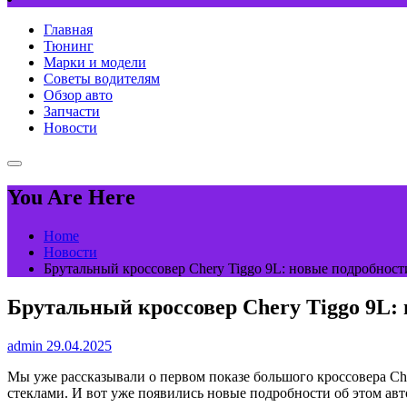
Главная
Тюнинг
Марки и модели
Советы водителям
Обзор авто
Запчасти
Новости
You Are Here
Home
Новости
Брутальный кроссовер Chery Tiggo 9L: новые подробност
Брутальный кроссовер Chery Tiggo 9L:
admin
29.04.2025
Мы уже рассказывали о первом показе большого кроссовера Ch
стеклами. И вот уже появились новые подробности об этом ав