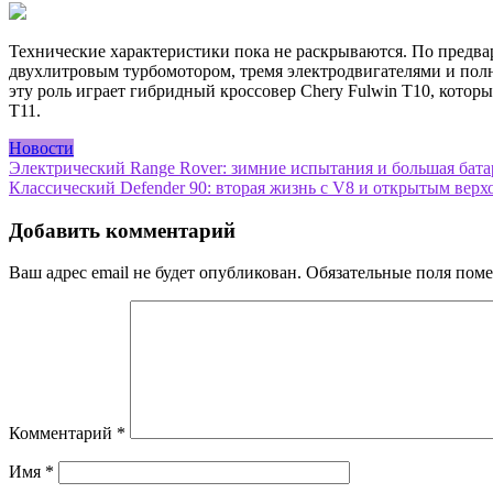
Технические характеристики пока не раскрываются. По предв
двухлитровым турбомотором, тремя электродвигателями и полн
эту роль играет гибридный кроссовер Chery Fulwin T10, которы
T11.
Новости
Навигация
Электрический Range Rover: зимние испытания и большая бата
Классический Defender 90: вторая жизнь с V8 и открытым верх
по
записям
Добавить комментарий
Ваш адрес email не будет опубликован.
Обязательные поля пом
Комментарий
*
Имя
*