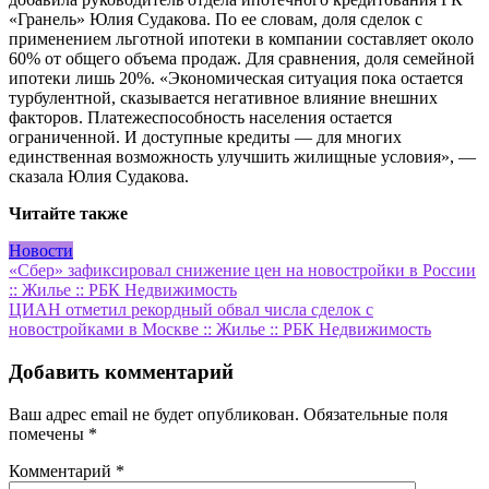
«Гранель» Юлия Судакова. По ее словам, доля сделок с
применением льготной ипотеки в компании составляет около
60% от общего объема продаж. Для сравнения, доля семейной
ипотеки лишь 20%. «Экономическая ситуация пока остается
турбулентной, сказывается негативное влияние внешних
факторов. Платежеспособность населения остается
ограниченной. И доступные кредиты — для многих
единственная возможность улучшить жилищные условия», —
сказала Юлия Судакова.
Читайте также
Новости
Навигация
«Сбер» зафиксировал снижение цен на новостройки в России
:: Жилье :: РБК Недвижимость
по
ЦИАН отметил рекордный обвал числа сделок с
записям
новостройками в Москве :: Жилье :: РБК Недвижимость
Добавить комментарий
Ваш адрес email не будет опубликован.
Обязательные поля
помечены
*
Комментарий
*