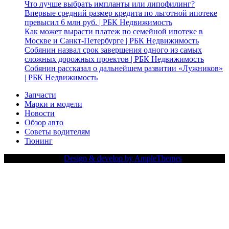
Что лучше выбрать импланты или липофилинг?
Впервые средний размер кредита по льготной ипотеке
превысил 6 млн руб. | РБК Недвижимость
Как может вырасти платеж по семейной ипотеке в
Москве и Санкт-Петербурге | РБК Недвижимость
Собянин назвал срок завершения одного из самых
сложных дорожных проектов | РБК Недвижимость
Собянин рассказал о дальнейшем развитии «Лужников»
| РБК Недвижимость
Запчасти
Марки и модели
Новости
Обзор авто
Советы водителям
Тюнинг
Copy Right Text |
Design & develop by AmpleThemes