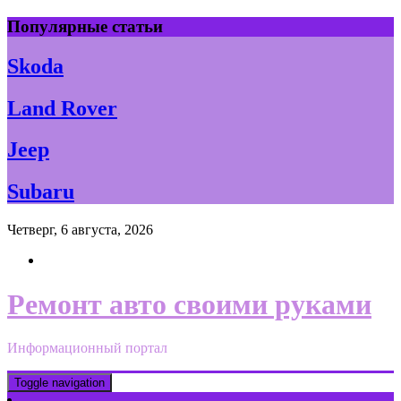
Skip
Популярные статьи
to
content
Skoda
Land Rover
Jeep
Subaru
Четверг, 6 августа, 2026
Ремонт авто своими руками
Информационный портал
Toggle navigation