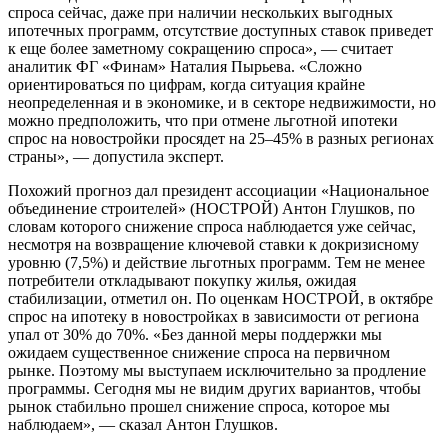
спроса сейчас, даже при наличии нескольких выгодных
ипотечных программ, отсутствие доступных ставок приведет
к еще более заметному сокращению спроса», — считает
аналитик ФГ «Финам» Наталия Пырьева. «Сложно
ориентироваться по цифрам, когда ситуация крайне
неопределенная и в экономике, и в секторе недвижимости, но
можно предположить, что при отмене льготной ипотеки
спрос на новостройки просядет на 25–45% в разных регионах
страны», — допустила эксперт.
Похожий прогноз дал президент ассоциации «Национальное
объединение строителей» (НОСТРОЙ) Антон Глушков, по
словам которого снижение спроса наблюдается уже сейчас,
несмотря на возвращение ключевой ставки к докризисному
уровню (7,5%) и действие льготных программ. Тем не менее
потребители откладывают покупку жилья, ожидая
стабилизации, отметил он. По оценкам НОСТРОЙ, в октябре
спрос на ипотеку в новостройках в зависимости от региона
упал от 30% до 70%. «Без данной меры поддержки мы
ожидаем существенное снижение спроса на первичном
рынке. Поэтому мы выступаем исключительно за продление
программы. Сегодня мы не видим других вариантов, чтобы
рынок стабильно прошел снижение спроса, которое мы
наблюдаем», — сказал Антон Глушков.