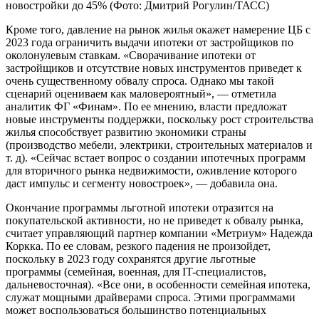
новостройки до 45%
(Фото: Дмитрий Рогулин/ТАСС)
Кроме того, давление на рынок жилья окажет намерение ЦБ с
2023 года ограничить выдачи ипотеки от застройщиков по
околонулевым ставкам. «Сворачивание ипотеки от
застройщиков и отсутствие новых инструментов приведет к
очень существенному обвалу спроса. Однако мы такой
сценарий оцениваем как маловероятный», — отметила
аналитик ФГ «Финам». По ее мнению, власти предложат
новые инструменты поддержки, поскольку рост строительства
жилья способствует развитию экономики страны
(производство мебели, электрики, строительных материалов и
т. д). «Сейчас встает вопрос о создании ипотечных программ
для вторичного рынка недвижимости, оживление которого
даст импульс и сегменту новостроек», — добавила она.
Окончание программы льготной ипотеки отразится на
покупательской активности, но не приведет к обвалу рынка,
считает управляющий партнер компании «Метриум» Надежда
Коркка. По ее словам, резкого падения не произойдет,
поскольку в 2023 году сохранятся другие льготные
программы (семейная, военная, для IT-специалистов,
дальневосточная). «Все они, в особенности семейная ипотека,
служат мощными драйверами спроса. Этими программами
может воспользоваться большинство потенциальных