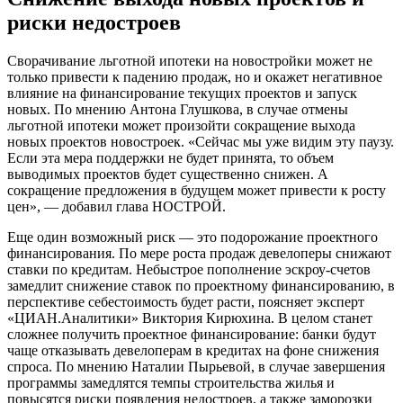
риски недостроев
Сворачивание льготной ипотеки на новостройки может не
только привести к падению продаж, но и окажет негативное
влияние на финансирование текущих проектов и запуск
новых. По мнению Антона Глушкова, в случае отмены
льготной ипотеки может произойти сокращение выхода
новых проектов новостроек. «Сейчас мы уже видим эту паузу.
Если эта мера поддержки не будет принята, то объем
выводимых проектов будет существенно снижен. А
сокращение предложения в будущем может привести к росту
цен», — добавил глава НОСТРОЙ.
Еще один возможный риск — это подорожание проектного
финансирования. По мере роста продаж девелоперы снижают
ставки по кредитам. Небыстрое пополнение эскроу-счетов
замедлит снижение ставок по проектному финансированию, в
перспективе себестоимость будет расти, поясняет эксперт
«ЦИАН.Аналитики» Виктория Кирюхина. В целом станет
сложнее получить проектное финансирование: банки будут
чаще отказывать девелоперам в кредитах на фоне снижения
спроса. По мнению Наталии Пырьевой, в случае завершения
программы замедлятся темпы строительства жилья и
повысятся риски появления недостроев, а также заморозки