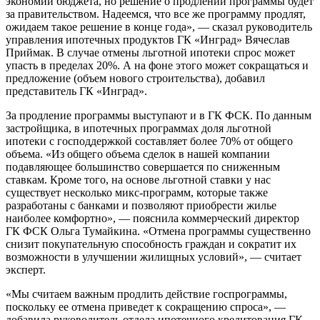
экономии бюджета, но решение о продлении программы будет
за правительством. Надеемся, что все же программу продлят,
ожидаем такое решение в конце года», — сказал руководитель
управления ипотечных продуктов ГК «Инград» Вячеслав
Приймак. В случае отмены льготной ипотеки спрос может
упасть в пределах 20%. А на фоне этого может сокращаться и
предложение (объем нового строительства), добавил
представитель ГК «Инград».
За продление программы выступают и в ГК ФСК. По данным
застройщика, в ипотечных программах доля льготной
ипотеки с господдержкой составляет более 70% от общего
объема. «Из общего объема сделок в нашей компании
подавляющее большинство совершается по сниженным
ставкам. Кроме того, на основе льготной ставки у нас
существует несколько микс-программ, которые также
разработаны с банками и позволяют приобрести жилье
наиболее комфортно», — пояснила коммерческий директор
ГК ФСК Ольга Тумайкина. «Отмена программы существенно
снизит покупательную способность граждан и сократит их
возможности в улучшении жилищных условий», — считает
эксперт.
«Мы считаем важным продлить действие госпрограммы,
поскольку ее отмена приведет к сокращению спроса», —
добавила руководитель отдела ипотечного кредитования ГК