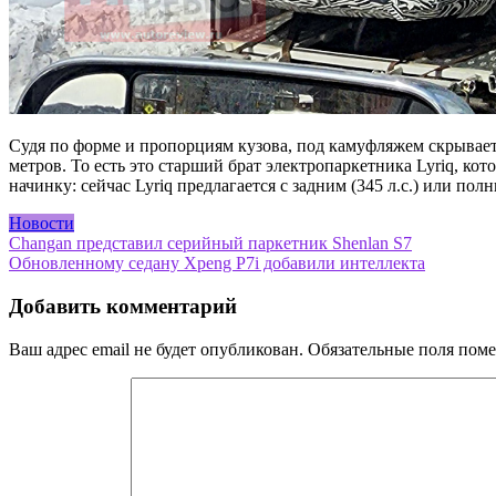
Судя по форме и пропорциям кузова, под камуфляжем скрываетс
метров. То есть это старший брат электропаркетника Lyriq, к
начинку: сейчас Lyriq предлагается с задним (345 л.с.) или по
Новости
Навигация
Changan представил серийный паркетник Shenlan S7
Обновленному седану Xpeng P7i добавили интеллекта
по
записям
Добавить комментарий
Ваш адрес email не будет опубликован.
Обязательные поля пом