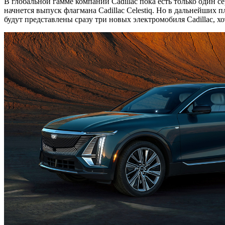
В глобальной гамме компании Cadillac пока есть только один 
начнется выпуск флагмана Cadillac Celestiq. Но в дальнейших
будут представлены сразу три новых электромобиля Cadillac, хо