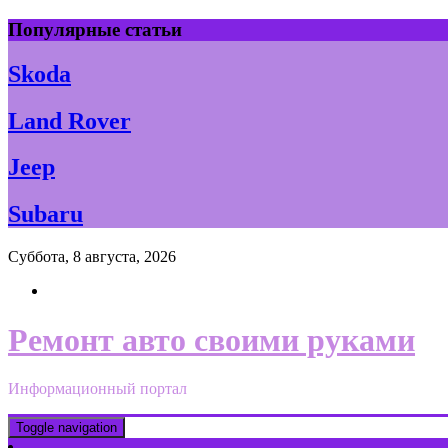
Skip
Популярные статьи
to
content
Skoda
Land Rover
Jeep
Subaru
Суббота, 8 августа, 2026
Ремонт авто своими руками
Информационный портал
Toggle navigation