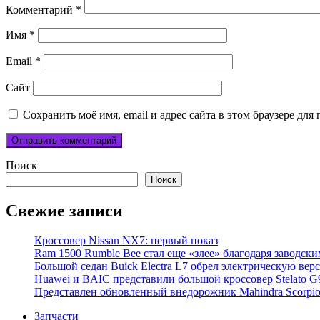
Комментарий
*
Имя
*
Email
*
Сайт
Сохранить моё имя, email и адрес сайта в этом браузере д
Поиск
Поиск
Свежие записи
Кроссовер Nissan NX7: первый показ
Ram 1500 Rumble Bee стал еще «злее» благодаря заводск
Большой седан Buick Electra L7 обрел электрическую вер
Huawei и BAIC представили большой кроссовер Stelato G
Представлен обновленный внедорожник Mahindra Scorpi
Запчасти