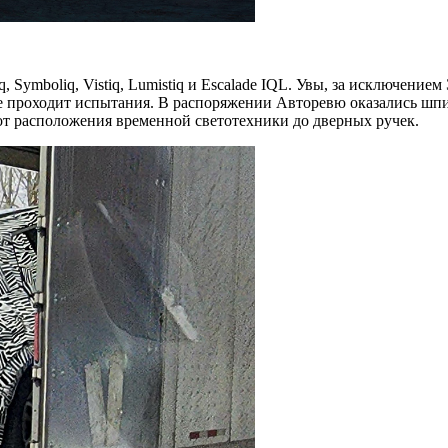
, Symboliq, Vistiq, Lumistiq и Escalade IQL. Увы, за исключени
же проходит испытания. В распоряжении Авторевю оказались шп
— от расположения временной светотехники до дверных ручек.