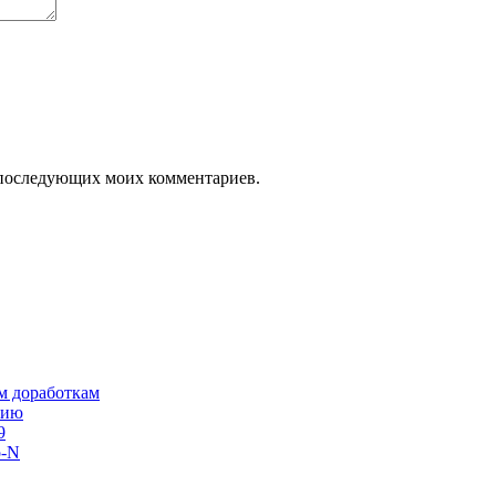
ля последующих моих комментариев.
им доработкам
сию
9
o-N