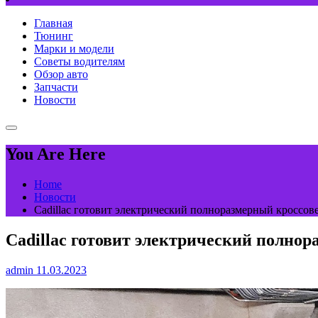
Главная
Тюнинг
Марки и модели
Советы водителям
Обзор авто
Запчасти
Новости
You Are Here
Home
Новости
Cadillac готовит электрический полноразмерный кроссов
Cadillac готовит электрический полно
admin
11.03.2023