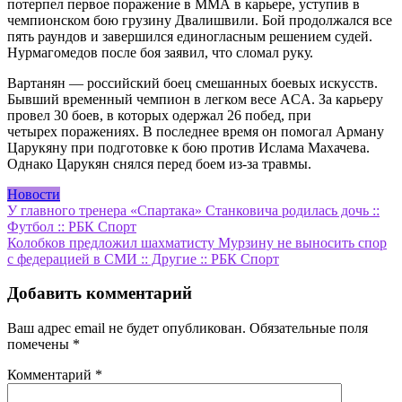
потерпел первое поражение в ММА в карьере, уступив в
чемпионском бою грузину Двалишвили. Бой продолжался все
пять раундов и завершился единогласным решением судей.
Нурмагомедов после боя заявил, что сломал руку.
Вартанян — российский боец смешанных боевых искусств.
Бывший временный чемпион в легком весе ACA. За карьеру
провел 30 боев, в которых одержал 26 побед, при
четырех поражениях. В последнее время он помогал Арману
Царукяну при подготовке к бою против Ислама Махачева.
Однако Царукян снялся перед боем из-за травмы.
Новости
Навигация
У главного тренера «Спартака» Станковича родилась дочь ::
Футбол :: РБК Спорт
по
Колобков предложил шахматисту Мурзину не выносить спор
записям
с федерацией в СМИ :: Другие :: РБК Спорт
Добавить комментарий
Ваш адрес email не будет опубликован.
Обязательные поля
помечены
*
Комментарий
*