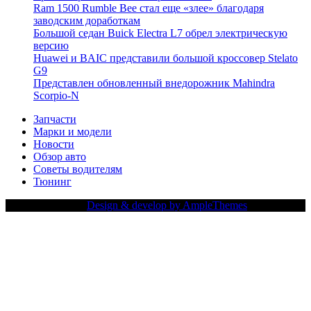
Ram 1500 Rumble Bee стал еще «злее» благодаря
заводским доработкам
Большой седан Buick Electra L7 обрел электрическую
версию
Huawei и BAIC представили большой кроссовер Stelato
G9
Представлен обновленный внедорожник Mahindra
Scorpio-N
Запчасти
Марки и модели
Новости
Обзор авто
Советы водителям
Тюнинг
Copy Right Text |
Design & develop by AmpleThemes