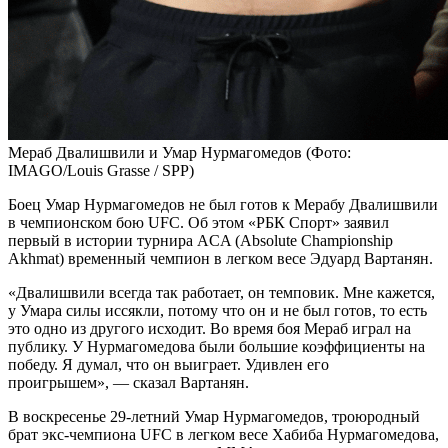
Мераб Двалишвили и Умар Нурмагомедов
(Фото:
IMAGO/Louis Grasse / SPP)
Боец Умар Нурмагомедов не был готов к Мерабу Двалишвили
в чемпионском бою UFC. Об этом «РБК Спорт» заявил
первый в истории турнира ACA (Absolute Championship
Akhmat) временный чемпион в легком весе Эдуард Вартанян.
«Двалишвили всегда так работает, он темповик. Мне кажется,
у Умара силы иссякли, потому что он и не был готов, то есть
это одно из другого исходит. Во время боя Мераб играл на
публику. У Нурмагомедова были большие коэффициенты на
победу. Я думал, что он выиграет. Удивлен его
проигрышем», — сказал Вартанян.
В воскресенье 29-летний Умар Нурмагомедов, троюродный
брат экс-чемпиона UFC в легком весе Хабиба Нурмагомедова,