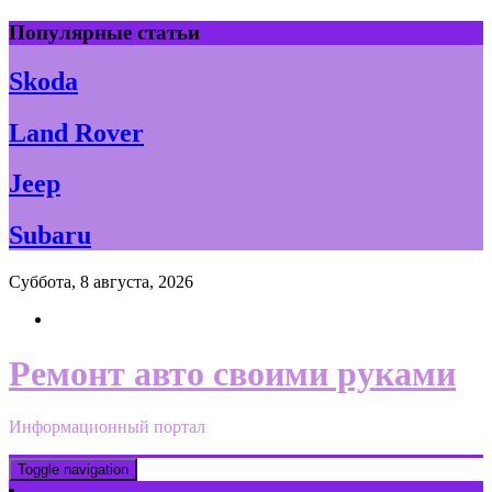
Skip
Популярные статьи
to
content
Skoda
Land Rover
Jeep
Subaru
Суббота, 8 августа, 2026
Ремонт авто своими руками
Информационный портал
Toggle navigation