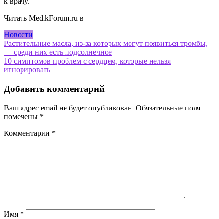
к врачу.
Читать MedikForum.ru в
Новости
Навигация
Растительные масла, из-за которых могут появиться тромбы,
— среди них есть подсолнечное
по
10 симптомов проблем с сердцем, которые нельзя
записям
игнорировать
Добавить комментарий
Ваш адрес email не будет опубликован.
Обязательные поля
помечены
*
Комментарий
*
Имя
*