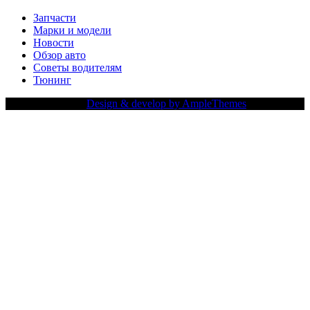
Запчасти
Марки и модели
Новости
Обзор авто
Советы водителям
Тюнинг
Copy Right Text |
Design & develop by AmpleThemes