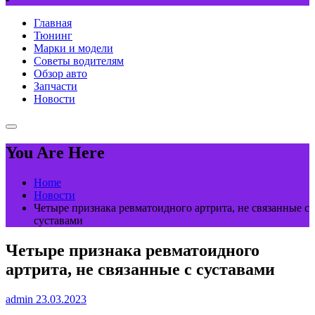
Главная
Тюнинг
Марки и модели
Советы водителям
Обзор авто
Запчасти
Новости
You Are Here
Home
Новости
Четыре признака ревматоидного артрита, не связанные с
суставами
Четыре признака ревматоидного
артрита, не связанные с суставами
admin
23.03.2023