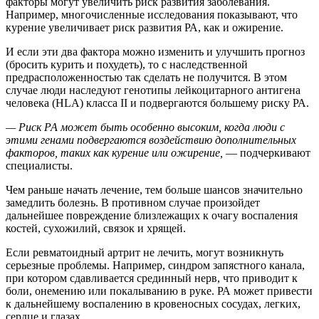
факторы могут увеличить риск развития заболевания.
Например, многочисленные исследования показывают, что
курение увеличивает риск развития РА, как и ожирение.
И если эти два фактора можно изменить и улучшить прогноз
(бросить курить и похудеть), то с наследственной
предрасположенностью так сделать не получится. В этом
случае люди наследуют генотипы лейкоцитарного антигена
человека (HLA) класса II и подвергаются большему риску РА.
— Риск РА может быть особенно высоким, когда люди с
этими генами подвергаются воздействию дополнительных
факторов, таких как курение или ожирение,
— подчеркивают
специалисты.
Чем раньше начать лечение, тем больше шансов значительно
замедлить болезнь. В противном случае произойдет
дальнейшее повреждение близлежащих к очагу воспаления
костей, сухожилий, связок и хрящей.
Если ревматоидный артрит не лечить, могут возникнуть
серьезные проблемы. Например, синдром запястного канала,
при котором сдавливается срединный нерв, что приводит к
боли, онемению или покалыванию в руке. РА может привести
к дальнейшему воспалению в кровеносных сосудах, легких,
сердце и глазах.