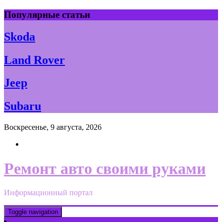
Skip
Популярные статьи
to
content
Skoda
Land Rover
Jeep
Subaru
Воскресенье, 9 августа, 2026
Ремонт авто своими руками
Информационный портал
Toggle navigation