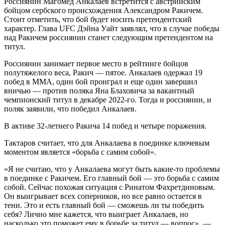
Россиянин Магомед Анкалаев встретится с австрийским
бойцом сербского происхождения Александром Ракичем.
Стоит отметить, что бой будет носить претендентский
характер. Глава UFC Дэйна Уайт заявлял, что в случае победы
над Ракичем россиянин станет следующим претендентом на
титул.
Россиянин занимает первое место в рейтинге бойцов
полутяжелого веса, Ракич — пятое. Анкалаев одержал 19
побед в ММА, один бой проиграл и еще один завершил
вничью — против поляка Яна Блаховича за вакантный
чемпионский титул в декабре 2022-го. Тогда и россиянин, и
поляк заявили, что победил Анкалаев.
В активе 32-летнего Ракича 14 побед и четыре поражения.
Тактаров считает, что для Анкалаева в поединке ключевым
моментом является «борьба с самим собой».
«Я не считаю, что у Анкалаева могут быть какие-то проблемы
в поединке с Ракичем. Его главный бой — это борьба с самим
собой. Сейчас похожая ситуация с Ринатом Фахретдиновым.
Он выигрывает всех соперников, но все равно остается в
тени. Это и есть главный бой — сможешь ли ты победить
себя? Лично мне кажется, что выиграет Анкалаев, но
насколько это поможет ему в борьбе за титул — вопрос», —