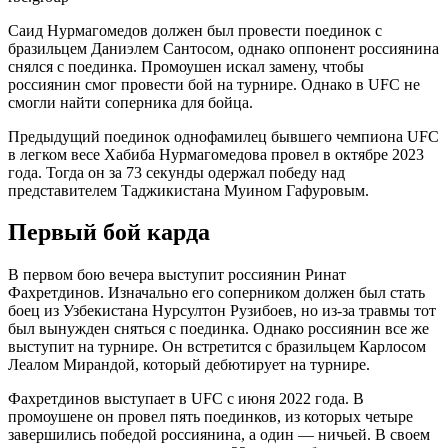
Саид Нурмагомедов должен был провести поединок с
бразильцем Даниэлем Сантосом, однако оппонент россиянина
снялся с поединка. Промоушен искал замену, чтобы
россиянин смог провести бой на турнире. Однако в UFC не
смогли найти соперника для бойца.
Предыдущий поединок однофамилец бывшего чемпиона UFC
в легком весе Хабиба Нурмагомедова провел в октябре 2023
года. Тогда он за 73 секунды одержал победу над
представителем Таджикистана Муином Гафуровым.
Первый бой карда
В первом бою вечера выступит россиянин Ринат
Фахретдинов. Изначально его соперником должен был стать
боец из Узбекистана Нурсултон Рузибоев, но из-за травмы тот
был вынужден сняться с поединка. Однако россиянин все же
выступит на турнире. Он встретится с бразильцем Карлосом
Леалом Мирандой, который дебютирует на турнире.
Фахретдинов выступает в UFC c июня 2022 года. В
промоушене он провел пять поединков, из которых четыре
завершились победой россиянина, а один — ничьей. В своем