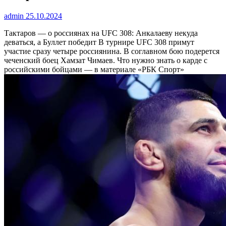
admin
25.10.2024
Тактаров — о россиянах на UFC 308: Анкалаеву некуда
деваться, а Буллет победит
В турнире UFC 308 примут
участие сразу четыре россиянина. В соглавном бою подерется
чеченский боец Хамзат Чимаев. Что нужно знать о карде с
российскими бойцами — в материале «РБК Спорт»