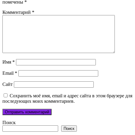
помечены
*
Комментарий
*
Имя
*
Email
*
Сайт
Сохранить моё имя, email и адрес сайта в этом браузере для
последующих моих комментариев.
Поиск
Поиск