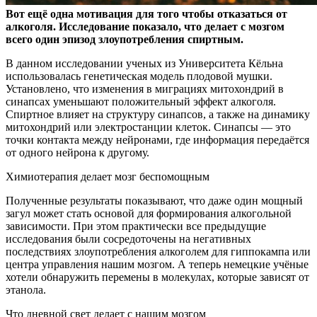
Вот ещё одна мотивация для того чтобы отказаться от
алкоголя. Исследование показало, что делает с мозгом
всего один эпизод злоупотребления спиртным.
В данном
исследовании ученых из Университета Кёльна
использовалась генетическая модель плодовой мушки.
Установлено, что изменения в миграциях митохондрий в
синапсах уменьшают положительный эффект алкоголя.
Спиртное влияет на структуру синапсов, а также на динамику
митохондрий или электростанции клеток. Синапсы — это
точки контакта между нейронами, где информация передаётся
от одного нейрона к другому.
Химиотерапия делает мозг беспомощным
Полученные результаты показывают, что даже один мощный
загул может стать основой для формирования алкогольной
зависимости. При этом практически все предыдущие
исследования были сосредоточены на негативных
последствиях злоупотребления алкоголем для гиппокампа или
центра управления нашим мозгом. А теперь немецкие учёные
хотели обнаружить перемены в молекулах, которые зависят от
этанола.
Что дневной свет делает с нашим мозгом