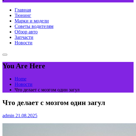
Главная
Тюнинг
Марки и модели
Советы водителям
Обзор авто
Запчасти
Новости
You Are Here
Home
Новости
Что делает с мозгом один загул
Что делает с мозгом один загул
admin
21.08.2025