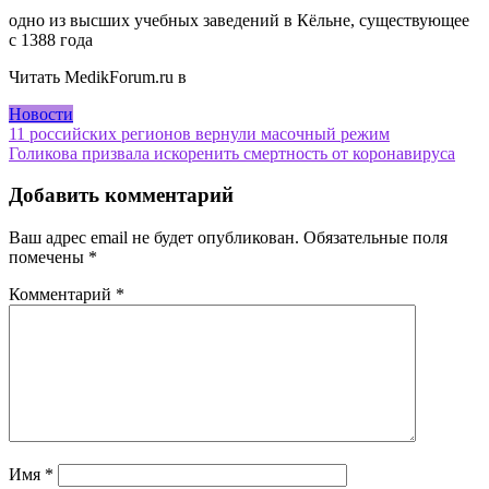
одно из высших учебных заведений в Кёльне, существующее
с 1388 года
Читать MedikForum.ru в
Новости
Навигация
11 российских регионов вернули масочный режим
Голикова призвала искоренить смертность от коронавируса
по
записям
Добавить комментарий
Ваш адрес email не будет опубликован.
Обязательные поля
помечены
*
Комментарий
*
Имя
*