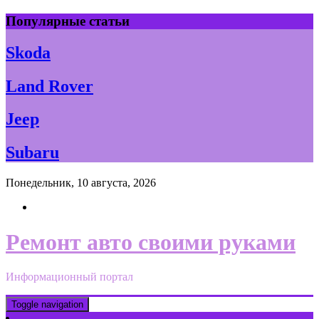
Skip
Популярные статьи
to
content
Skoda
Land Rover
Jeep
Subaru
Понедельник, 10 августа, 2026
Ремонт авто своими руками
Информационный портал
Toggle navigation