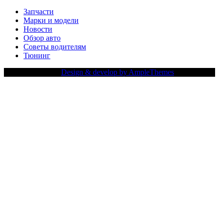
Запчасти
Марки и модели
Новости
Обзор авто
Советы водителям
Тюнинг
Copy Right Text |
Design & develop by AmpleThemes