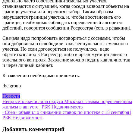
Довольно часто собственники земельных участков
сталкиваются с ситуацией, когда соседи возводят объекты на
границе участка или переносят забор. Таким образом
нарушаются границы участка, и, чтобы восстановить его
границы, необходимо соблюдать определенный алгоритм
действий, говорится сообщении Росреестра (есть в редакции).
Сначала надо попробовать договориться с соседями, чтобы
они добровольно освободили захваченную часть земельного
участка. Но если договориться не получилось, надо
обратиться либо в Росреестр, либо в орган муниципального
земельного контроля. Заявление можно подать как лично, так
и через личный кабинет.
К заявлению необходимо приложить:
rbc.group
Новости
Навигация
Нейросеть вычислила округа Москвы с самым подешевевшим
жильем в августе | РБК Недвижимость
по
«Сбер» объявил о снижении ставок по ипотеке с 15 сентября |
записям
РБК Недвижимость
Добавить комментарий