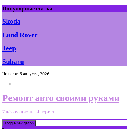
Skip
Популярные статьи
to
content
Skoda
Land Rover
Jeep
Subaru
Четверг, 6 августа, 2026
Ремонт авто своими руками
Информационный портал
Toggle navigation