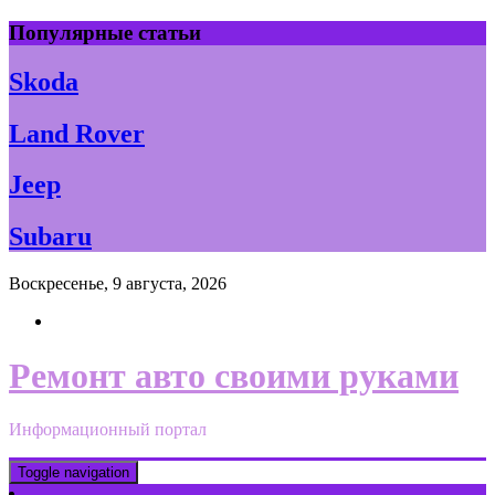
Skip
Популярные статьи
to
content
Skoda
Land Rover
Jeep
Subaru
Воскресенье, 9 августа, 2026
Ремонт авто своими руками
Информационный портал
Toggle navigation