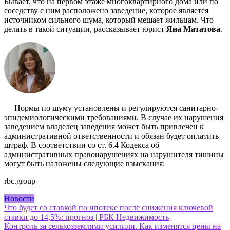
Бывает, что на первом этаже многоквартирного дома или по
соседству с ним расположено заведение, которое является
источником сильного шума, который мешает жильцам. Что
делать в такой ситуации, рассказывает юрист
Яна Мататова
.
— Нормы по шуму установлены и регулируются санитарно-
эпидемиологическими требованиями. В случае их нарушения
заведением владелец заведения может быть привлечен к
административной ответственности и обязан будет оплатить
штраф. В соответствии со ст. 6.4 Кодекса об
административных правонарушениях на нарушителя тишины
могут быть наложены следующие взыскания:
rbc.group
Новости
Навигация
Что будет со ставкой по ипотеке после снижения ключевой
ставки до 14,5%: прогноз | РБК Недвижимость
по
Контроль за сельхозземлями усилили. Как изменятся цены на