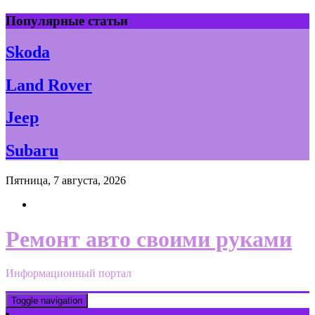
Skip
Популярные статьи
to
content
Skoda
Land Rover
Jeep
Subaru
Пятница, 7 августа, 2026
Ремонт авто своими руками
Информационный портал
Toggle navigation