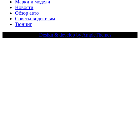
Марки и модели
Новости
Обзор авто
Советы водителям
Тюнинг
Copy Right Text |
Design & develop by AmpleThemes