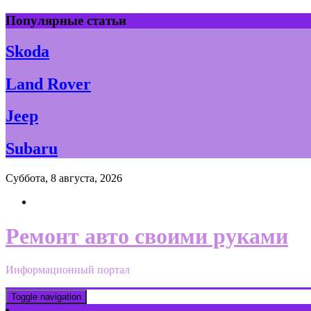
Skip
Популярные статьи
to
content
Skoda
Land Rover
Jeep
Subaru
Суббота, 8 августа, 2026
Ремонт авто своими руками
Информационный портал
Toggle navigation