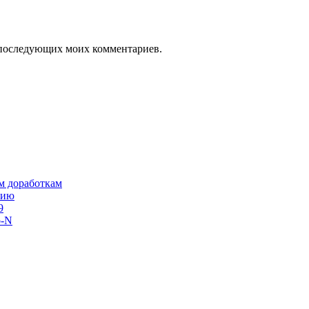
ля последующих моих комментариев.
им доработкам
сию
9
o-N