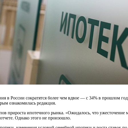
ия в России сократятся более чем вдвое — с 34% в прошлом год
орым ознакомилась редакция.
пов прироста ипотечного рынка. «Ожидалось, что ужесточение 
отчете. Однако этого не произошло.
ипотеки, изменения условий семейной ипотеки и роста ставок п