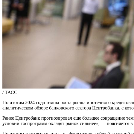
/ ТАСС
По итогам 2024 года темпы роста рынка ипотечного кредитован
аналитическом обзоре банковского сектора Центробанка, с кот
Ранее Центробанк прогнозировал еще большее сокращение тем
условий госпрограмм охладят рынок сильнее», — поясняется в 
По итогам третьего квартала на фоне отмены общей льготной 