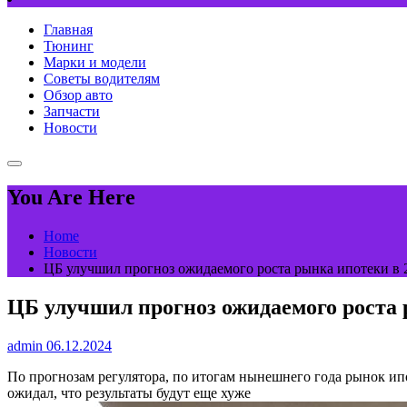
Главная
Тюнинг
Марки и модели
Советы водителям
Обзор авто
Запчасти
Новости
You Are Here
Home
Новости
ЦБ улучшил прогноз ожидаемого роста рынка ипотеки в 2
ЦБ улучшил прогноз ожидаемого роста р
admin
06.12.2024
По прогнозам регулятора, по итогам нынешнего года рынок ип
ожидал, что результаты будут еще хуже