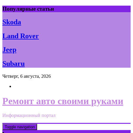
Skip
Популярные статьи
to
content
Skoda
Land Rover
Jeep
Subaru
Четверг, 6 августа, 2026
Ремонт авто своими руками
Информационный портал
Toggle navigation