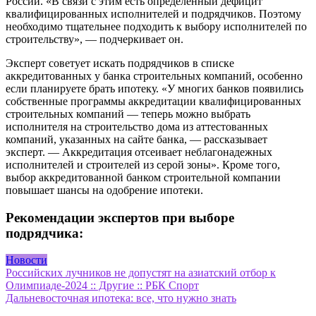
России. «В связи с этим есть определенный дефицит
квалифицированных исполнителей и подрядчиков. Поэтому
необходимо тщательнее подходить к выбору исполнителей по
строительству», — подчеркивает он.
Эксперт советует искать подрядчиков в списке
аккредитованных у банка строительных компаний, особенно
если планируете брать ипотеку. «У многих банков появились
собственные программы аккредитации квалифицированных
строительных компаний — теперь можно выбрать
исполнителя на строительство дома из аттестованных
компаний, указанных на сайте банка, — рассказывает
эксперт. — Аккредитация отсеивает неблагонадежных
исполнителей и строителей из серой зоны». Кроме того,
выбор аккредитованной банком строительной компании
повышает шансы на одобрение ипотеки.
Рекомендации экспертов при выборе
подрядчика:
Новости
Навигация
Российских лучников не допустят на азиатский отбор к
Олимпиаде-2024 :: Другие :: РБК Спорт
по
Дальневосточная ипотека: все, что нужно знать
записям