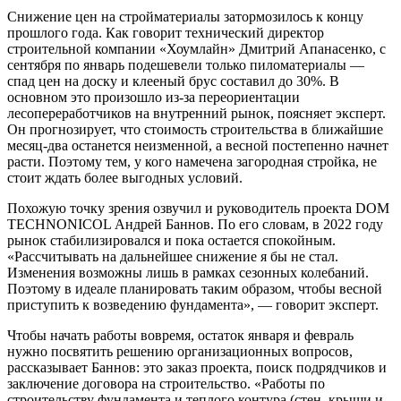
Снижение цен на стройматериалы затормозилось к концу
прошлого года. Как говорит технический директор
строительной компании «Хоумлайн» Дмитрий Апанасенко, с
сентября по январь подешевели только пиломатериалы —
спад цен на доску и клееный брус составил до 30%. В
основном это произошло из-за переориентации
лесопереработчиков на внутренний рынок, поясняет эксперт.
Он прогнозирует, что стоимость строительства в ближайшие
месяц-два останется неизменной, а весной постепенно начнет
расти. Поэтому тем, у кого намечена загородная стройка, не
стоит ждать более выгодных условий.
Похожую точку зрения озвучил и руководитель проекта DOM
TECHNONICOL Андрей Баннов. По его словам, в 2022 году
рынок стабилизировался и пока остается спокойным.
«Рассчитывать на дальнейшее снижение я бы не стал.
Изменения возможны лишь в рамках сезонных колебаний.
Поэтому в идеале планировать таким образом, чтобы весной
приступить к возведению фундамента», — говорит эксперт.
Чтобы начать работы вовремя, остаток января и февраль
нужно посвятить решению организационных вопросов,
рассказывает Баннов: это заказ проекта, поиск подрядчиков и
заключение договора на строительство. «Работы по
строительству фундамента и теплого контура (стен, крыши и