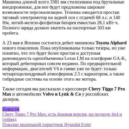
Машинка длиной всего 3381 мм стилизована под брутальные
внедорожники, для нее будут предложены широкие
возможности персонализации. Техника ожидается простая:
тяговый электромотор на задней оси с отдачей 68 л.с. и 140
Нм, литий-железо-фосфатная батарея емкостью 28,1 кВт·ч.
Полного заряда должно хватить на паспортные 303 км
пробега.
А 23 мая в Японии состоится дебют минивэна
Toyota Alphard
нового поколения. Пока опубликованы только тизеры, но уже
понятно, что это будет более простая и доступная
разновидность однообъемника Lexus LM на платформе GA-K,
который дебютировал совсем недавно. По предварительной
информации, двигателей V6 в гамме уже не будет: только
четырехцилиндровый атмосферник 2.5 с вариатором, а также
гибридные системы на основе этого же мотора.
Также сегодня мы рассказали о кроссовере
Chery Tiggo 7 Pro
Max
и автомобилях
Volvo и Lynk & Co
у российских
дилеров.
Новости
Навигация
Chery Tiggo 7 Pro Max: есть базовая версия, на подходе 4х4 и
гибрид
по
Показан маленький паркетник Hyundai Exter