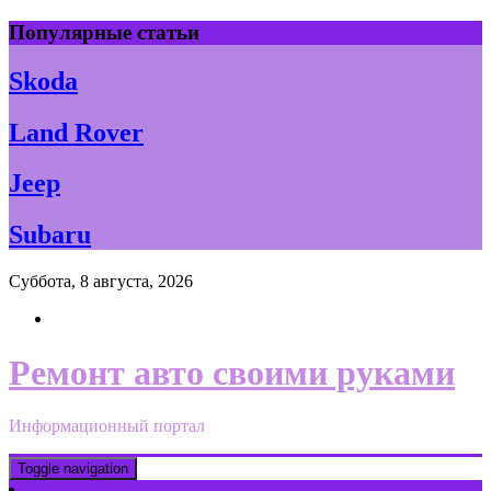
Skip
Популярные статьи
to
content
Skoda
Land Rover
Jeep
Subaru
Суббота, 8 августа, 2026
Ремонт авто своими руками
Информационный портал
Toggle navigation