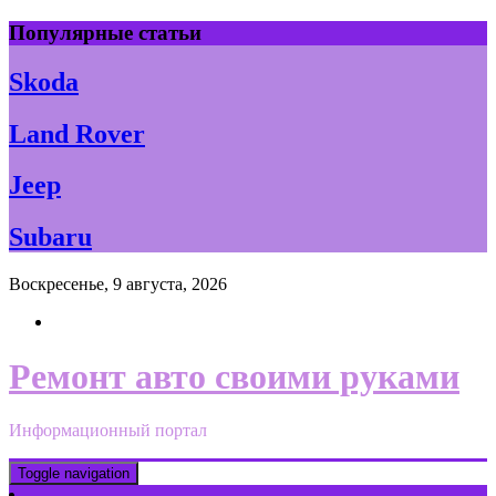
Skip
Популярные статьи
to
content
Skoda
Land Rover
Jeep
Subaru
Воскресенье, 9 августа, 2026
Ремонт авто своими руками
Информационный портал
Toggle navigation