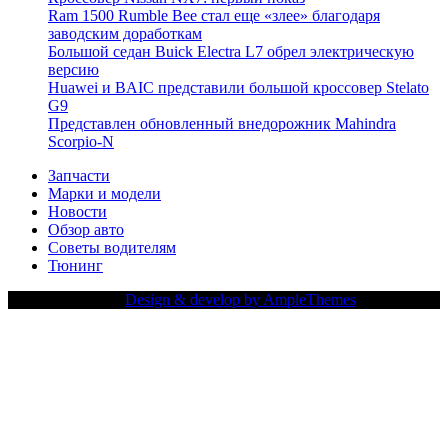
Ram 1500 Rumble Bee стал еще «злее» благодаря
заводским доработкам
Большой седан Buick Electra L7 обрел электрическую
версию
Huawei и BAIC представили большой кроссовер Stelato
G9
Представлен обновленный внедорожник Mahindra
Scorpio-N
Запчасти
Марки и модели
Новости
Обзор авто
Советы водителям
Тюнинг
Copy Right Text |
Design & develop by AmpleThemes