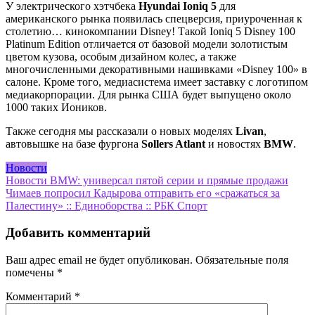
У электрического хэтчбека
Hyundai
Ioniq
5
для
американского рынка появилась спецверсия, приуроченная к
столетию… кинокомпании Disney! Такой Ioniq 5 Disney 100
Platinum Edition отличается от базовой модели золотистым
цветом кузова, особым дизайном колес, а также
многочисленными декоративными нашивками «Disney 100» в
салоне. Кроме того, медиасистема имеет заставку с логотипом
медиакорпорации. Для рынка США будет выпущено около
1000 таких Иоников.
Также сегодня мы рассказали о новых моделях
Livan
,
автовышке на базе фургона
Sollers Atlant
и новостях
BMW
.
Новости
Навигация
Новости BMW: универсал пятой серии и прямые продажи
Чимаев попросил Кадырова отправить его «сражаться за
по
Палестину» :: Единоборства :: РБК Спорт
записям
Добавить комментарий
Ваш адрес email не будет опубликован.
Обязательные поля
помечены
*
Комментарий
*