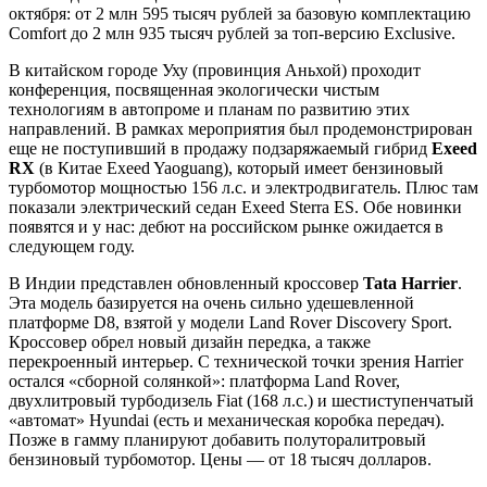
октября: от 2 млн 595 тысяч рублей за базовую комплектацию
Comfort до 2 млн 935 тысяч рублей за топ-версию Exclusive.
В китайском городе Уху (провинция Аньхой) проходит
конференция, посвященная экологически чистым
технологиям в автопроме и планам по развитию этих
направлений. В рамках мероприятия был продемонстрирован
еще не поступивший в продажу подзаряжаемый гибрид
Exeed
RX
(в Китае Exeed Yaoguang), который имеет бензиновый
турбомотор мощностью 156 л.с. и электродвигатель. Плюс там
показали электрический седан Exeed Sterra ES. Обе новинки
появятся и у нас: дебют на российском рынке ожидается в
следующем году.
В Индии представлен обновленный кроссовер
Tata Harrier
.
Эта модель базируется на очень сильно удешевленной
платформе D8, взятой у модели Land Rover Discovery Sport.
Кроссовер обрел новый дизайн передка, а также
перекроенный интерьер. С технической точки зрения Harrier
остался «сборной солянкой»: платформа Land Rover,
двухлитровый турбодизель Fiat (168 л.с.) и шестиступенчатый
«автомат» Hyundai (есть и механическая коробка передач).
Позже в гамму планируют добавить полуторалитровый
бензиновый турбомотор. Цены — от 18 тысяч долларов.