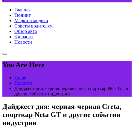
Главная
Тюнинг
Марки и модели
Советы водителям
Обзор авто
Запчасти
Новости
You Are Here
Home
Новости
Дайджест дня: черная-черная Creta, спорткар Neta GT и
другие события индустрии
Дайджест дня: черная-черная Creta,
спорткар Neta GT и другие события
индустрии