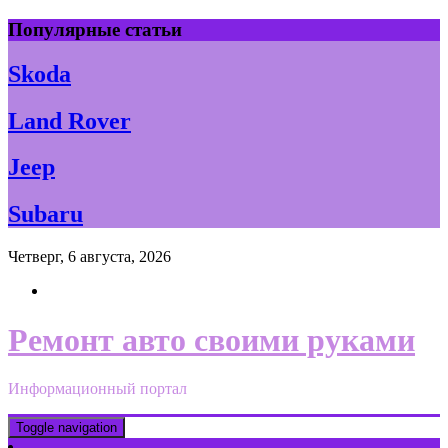
Skip
Популярные статьи
to
content
Skoda
Land Rover
Jeep
Subaru
Четверг, 6 августа, 2026
Ремонт авто своими руками
Информационный портал
Toggle navigation