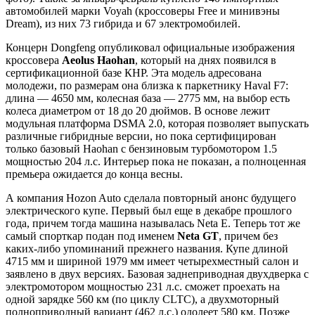
автомобилей марки Voyah (кроссоверы Free и минивэны
Dream), из них 73 гибрида и 67 электромобилей.
Концерн Dongfeng опубликовал официальные изображения
кроссовера
Aeolus
Haohan
, который на днях появился в
сертификационной базе КНР. Эта модель адресована
молодежи, по размерам она близка к паркетнику Haval F7:
длина — 4650 мм, колесная база — 2775 мм, на выбор есть
колеса диаметром от 18 до 20 дюймов. В основе лежит
модульная платформа DSMA 2.0, которая позволяет выпускать
различные гибридные версии, но пока сертифицирован
только базовый Haohan с бензиновым турбомотором 1.5
мощностью 204 л.с. Интерьер пока не показан, а полноценная
премьера ожидается до конца весны.
А компания Hozon Auto сделала повторный анонс будущего
электрического купе. Первый был еще в декабре прошлого
года, причем тогда машина называлась Neta E. Теперь тот же
самый спорткар подан под именем
Neta GT
, причем без
каких-либо упоминаний прежнего названия. Купе длиной
4715 мм и шириной 1979 мм имеет четырехместный салон и
заявлено в двух версиях. Базовая заднеприводная двухдверка с
электромотором мощностью 231 л.с. сможет проехать на
одной зарядке 560 км (по циклу CLTC), а двухмоторный
полноприводный вариант (462 л.с.) одолеет 580 км. Позже