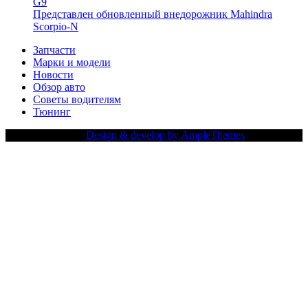
G9
Представлен обновленный внедорожник Mahindra
Scorpio-N
Запчасти
Марки и модели
Новости
Обзор авто
Советы водителям
Тюнинг
Copy Right Text |
Design & develop by AmpleThemes