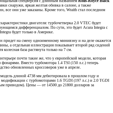
 прощальная спецверсия с длинным названием
Rolls-Royce Black
вки снаружи, яркая желтая обивка в салоне, а также
, все они уже заказаны. Кроме того, Wraith стал последним
 характеристики двигателя: турбочетверка 2.0 VTEC будет
ующимся дифференциалом. По сути, это будет Acura Integra с
ntegra будет только в Америке.
 Он придет на смену одноименному минивэну и на деле окажется
ины, а отдельная иллюстрация показывает второй ряд сидений
 колесная база растянута только на 7 см.
нтерьере почти такие же, что у европейской модели, которая
фонарями. Вместо турбомотора 1.4 TSI (150 л.с.) теперь
дство обновленных кроссоверов уже в апреле.
а модель длиной 4738 мм дебютировала в прошлом году и
модификации с турбомоторами 1.6 TGDI (197 л.с.) и 2.0 TGDI
лным приводом). Цены — от 14500 до 21800 долларов за