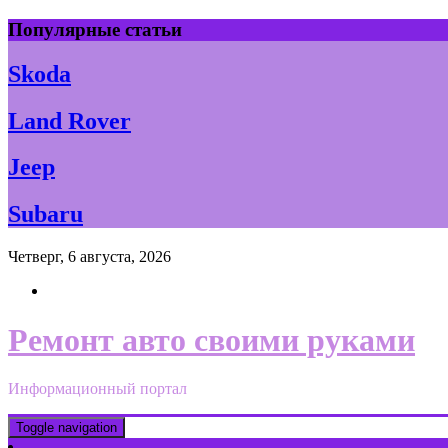
Skip
Популярные статьи
to
content
Skoda
Land Rover
Jeep
Subaru
Четверг, 6 августа, 2026
Ремонт авто своими руками
Информационный портал
Toggle navigation