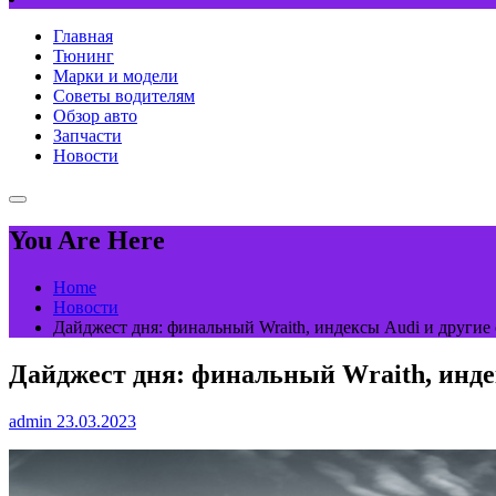
Главная
Тюнинг
Марки и модели
Советы водителям
Обзор авто
Запчасти
Новости
You Are Here
Home
Новости
Дайджест дня: финальный Wraith, индексы Audi и другие
Дайджест дня: финальный Wraith, инде
admin
23.03.2023