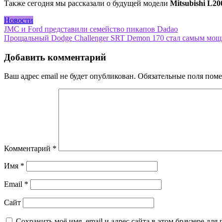
Также сегодня мы рассказали о будущей модели
Mitsubishi L20
Новости
Навигация
JMC и Ford представили семейство пикапов Dadao
Прощальный Dodge Challenger SRT Demon 170 стал самым мощ
по
записям
Добавить комментарий
Ваш адрес email не будет опубликован.
Обязательные поля пом
Комментарий
*
Имя
*
Email
*
Сайт
Сохранить моё имя, email и адрес сайта в этом браузере д