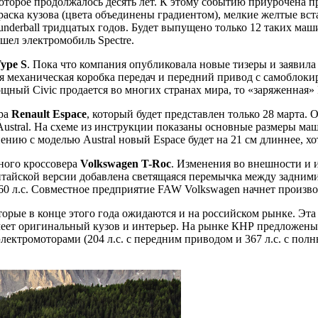
 которое продолжалось десять лет. К этому событию приурочена
раска кузова (цвета объединены градиентом), мелкие желтые вста
erball тридцатых годов. Будет выпущено только 12 таких машин
шел электромобиль Spectre.
Type S
. Пока что компания опубликовала новые тизеры и заявила
я механическая коробка передач и передний привод с самоблокир
щный Civic продается во многих странах мира, то «заряженная» I
ера
Renault Espace
, который будет представлен только 28 марта.
ustral. На схеме из инструкции показаны основные размеры маш
ию с моделью Austral новый Espace будет на 21 см длиннее, хотя
ного кроссовера
Volkswagen T-Roc
. Изменения во внешности и и
китайской версии добавлена светящаяся перемычка между задними 
60 л.с. Совместное предприятие FAW Volkswagen начнет произво
оторые в конце этого года ожидаются и на российском рынке. Эт
меет оригинальный кузов и интерьер. На рынке КНР предложены 
 электромоторами (204 л.с. с передним приводом и 367 л.с. с по