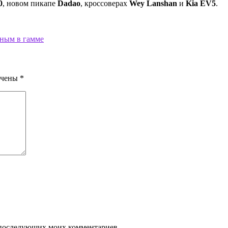
0
, новом пикапе
Dadao
, кроссоверах
Wey Lanshan
и
Kia EV5
.
ным в гамме
ечены
*
ля последующих моих комментариев.