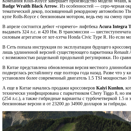
Компания Rolls-Royce завершает производство модели Wraith,
Badge Wraith Black Arrow
. Из особенностей — серо-черная ок
тематический декор, посвященный рекордному автомобилю Thund
купе Rolls-Royce с бензиновым мотором, ведь ему на смену при
В апреле состоится дебют «горячего» лифтбека
Acura Integra 
выдавать 324 л.с. и 420 Нм. В трансмиссии — шестиступенчата
силовым агрегатом от хот-хэтча Honda Civic Type R. Но если мо
В Сеть попала инструкция по эксплуатации будущего кроссов
лишь удлиненной версией существующего паркетника Renault A
с возможностью раздельной продольной регулировки. По сравнен
В Китае представлена обновленная версия местного длиннобаз
подверглась рестайлингу еще полтора года назад. Разве что у 
установлен более современный двигатель 1.5 TSI мощностью 1
А еще в Китае начались продажи кроссоверов
Kaiyi Kunlun
, к
технически унифицирована с паркетником Chery Tiggo 8, но и
(254 л.с.), а также гибридные варианты с турбочетверкой 1.5 и
бензиновые версии и от 23200 до 34900 долларов за гибриды.