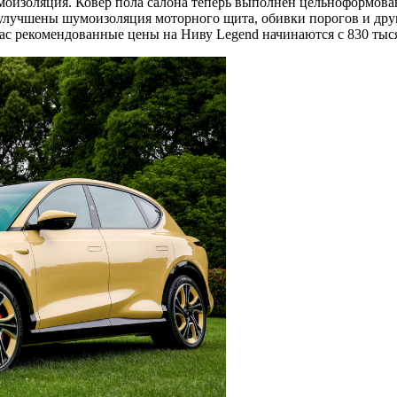
оизоляция. Ковер пола салона теперь выполнен цельноформов
 улучшены шумоизоляция моторного щита, обивки порогов и друг
час рекомендованные цены на Ниву Legend начинаются с 830 тыс