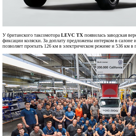
У британского таксомотора
LE
VC
TX
появилась заводская ве
фиксации коляски. За доплату предложены интерком в салоне 
позволяет проехать 126 км в электрическом режиме и 536 км в