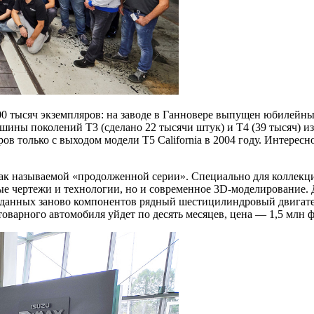
0 тысяч экземпляров: на заводе в Ганновере выпущен юбилейный
ины поколений T3 (сделано 22 тысячи штук) и T4 (39 тысяч) изг
 только с выходом модели T5 California в 2004 году. Интересно,
ак называемой «продолженной серии». Специально для коллекцио
ные чертежи и технологии, но и современное 3D-моделирование
озданных заново компонентов рядный шестицилиндровый двигател
товарного автомобиля уйдет по десять месяцев, цена — 1,5 млн 