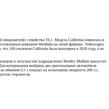
 микроавтобус семейства T6.1. Модель California появилась в
отавливала компания Westfalia на своей фабрике. Volkswagen
 что 100-тысячная California была выпущена в 2018 году, а на
неров и энтузиастов подразделение Bentley Mulliner выпустит
. Для копирования выбраны два оригинальных автомобиля
ь объемом 6,5 л показал на испытаниях мощность 208 л.с.
фунтов стерлингов.