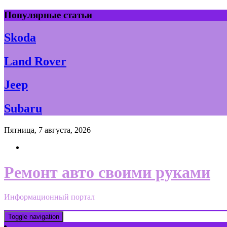
Skip
Популярные статьи
to
content
Skoda
Land Rover
Jeep
Subaru
Пятница, 7 августа, 2026
Ремонт авто своими руками
Информационный портал
Toggle navigation