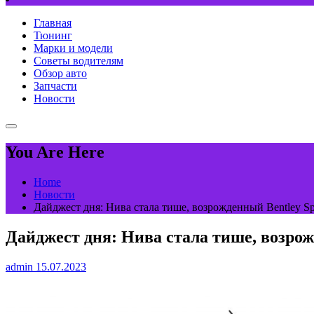
Главная
Тюнинг
Марки и модели
Советы водителям
Обзор авто
Запчасти
Новости
You Are Here
Home
Новости
Дайджест дня: Нива стала тише, возрожденный Bentley S
Дайджест дня: Нива стала тише, возрож
admin
15.07.2023