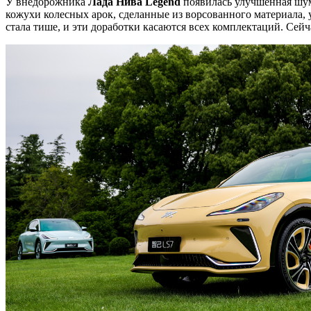
У внедорожника
Лада Нива Legend
появилась улучшенная шум
кожухи колесных арок, сделанные из ворсованного материала,
стала тише, и эти доработки касаются всех комплектаций. Сей