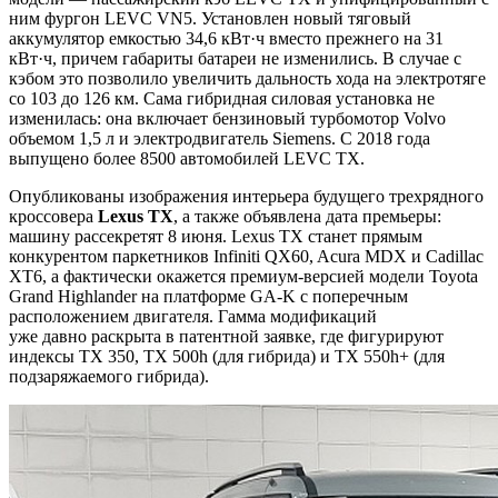
ним фургон LEVC VN5. Установлен новый тяговый
аккумулятор емкостью 34,6 кВт·ч вместо прежнего на 31
кВт·ч, причем габариты батареи не изменились. В случае с
кэбом это позволило увеличить дальность хода на электротяге
со 103 до 126 км. Сама гибридная силовая установка не
изменилась: она включает бензиновый турбомотор Volvo
объемом 1,5 л и электродвигатель Siemens. С 2018 года
выпущено более 8500 автомобилей LEVC TX.
Опубликованы изображения интерьера будущего трехрядного
кроссовера
L
e
xus TX
, а также объявлена дата премьеры:
машину рассекретят 8 июня. Lexus TX станет прямым
конкурентом паркетников Infiniti QX60, Acura MDX и Cadillac
XT6, а фактически окажется премиум-версией модели Toyota
Grand Highlander на платформе GA-K с поперечным
расположением двигателя. Гамма модификаций
уже давно раскрыта в патентной заявке, где фигурируют
индексы TX 350, TX 500h (для гибрида) и TX 550h+ (для
подзаряжаемого гибрида).