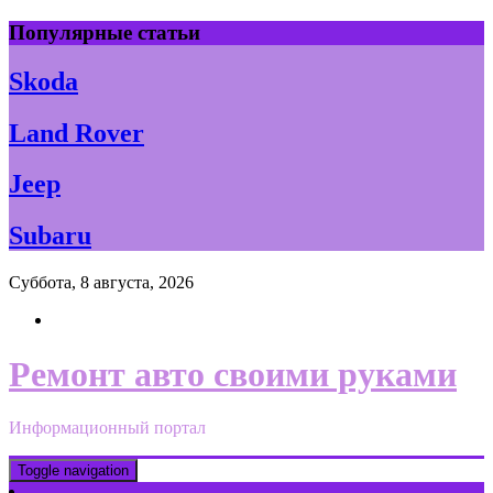
Skip
Популярные статьи
to
content
Skoda
Land Rover
Jeep
Subaru
Суббота, 8 августа, 2026
Ремонт авто своими руками
Информационный портал
Toggle navigation