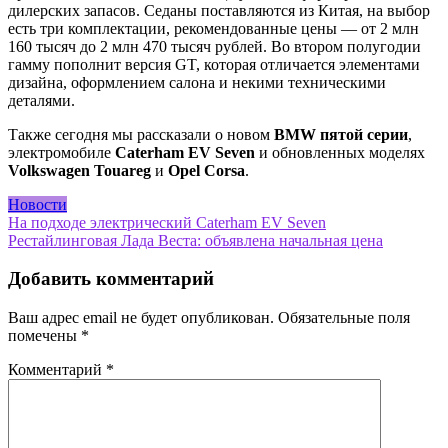
дилерских запасов. Седаны поставляются из Китая, на выбор
есть три комплектации, рекомендованные цены — от 2 млн
160 тысяч до 2 млн 470 тысяч рублей. Во втором полугодии
гамму пополнит версия GT, которая отличается элементами
дизайна, оформлением салона и некими техническими
деталями.
Также сегодня мы рассказали о новом
BMW пятой серии
,
электромобиле
Caterham EV Seven
и обновленных моделях
Volkswagen Touareg
и
Opel Corsa
.
Новости
Навигация
На подходе электрический Caterham EV Seven
Рестайлинговая Лада Веста: объявлена начальная цена
по
записям
Добавить комментарий
Ваш адрес email не будет опубликован.
Обязательные поля
помечены
*
Комментарий
*