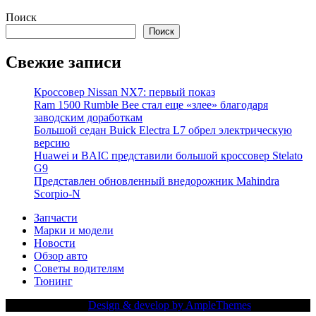
Поиск
Поиск
Свежие записи
Кроссовер Nissan NX7: первый показ
Ram 1500 Rumble Bee стал еще «злее» благодаря
заводским доработкам
Большой седан Buick Electra L7 обрел электрическую
версию
Huawei и BAIC представили большой кроссовер Stelato
G9
Представлен обновленный внедорожник Mahindra
Scorpio-N
Запчасти
Марки и модели
Новости
Обзор авто
Советы водителям
Тюнинг
Copy Right Text |
Design & develop by AmpleThemes