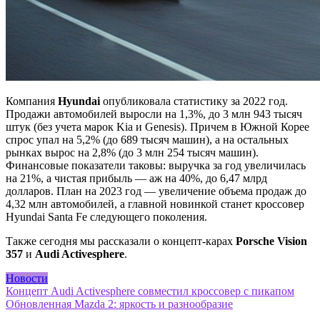
Компания
Hyundai
опубликовала статистику за 2022 год.
Продажи автомобилей выросли на 1,3%, до 3 млн 943 тысяч
штук (без учета марок Kia и Genesis). Причем в Южной Корее
спрос упал на 5,2% (до 689 тысяч машин), а на остальных
рынках вырос на 2,8% (до 3 млн 254 тысяч машин).
Финансовые показатели таковы: выручка за год увеличилась
на 21%, а чистая прибыль — аж на 40%, до 6,47 млрд
долларов. План на 2023 год — увеличение объема продаж до
4,32 млн автомобилей, а главной новинкой станет кроссовер
Hyundai Santa Fe следующего поколения.
Также сегодня мы рассказали о концепт-карах
Porsche Vision
357
и
Audi Activesphere
.
Новости
Навигация
Концепт Audi Activesphere совместил кроссовер с пикапом
Обновленная Mazda 2: яркость и разнообразие
по