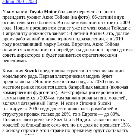
admin
28.01.2023
У компании
Toyota
Motor
большие перемены: с поста
президента уходит Акио Тойода (на фото), 66-летний внук
основателя всего бизнеса. Во главе компании он стоит с 2009
года. Новым президентом станет уже не член семьи Тойода: с
1 апреля эту должность займет 53-летний Кодзи Сато, долгое
время работавший в инженерном подразделении, а в 2019
году возглавивший марку Lexus. Впрочем, Акио Тойода
останется в компании: он перейдет на должность председателя
совета директоров и будет заниматься стратегическими
решениями.
Компания
Suzuki
представила стратегию электрификации
модельного ряда. Первая электрическая модель будет
представлена в Японии уже в этом году, а к 2030 году на
местном рынке появится шесть батарейных машин (включая
коммерческий фургончик). Электрификация европейской
гаммы начнется в 2024-м, там запланированы пять моделей,
включая батарейный Jimny! И если в Японии Suzuki
планирует к 2030 году довести долю электромобилей в
структуре продаж только до 20%, то в Европе — до 80%.
Появятся электрические Suzuki и в Индии: заявлены шесть
моделей за ближайшие семь лет, но их доля не превысит 15%,
а основу спроса в этой стране по прежнему будут составлять