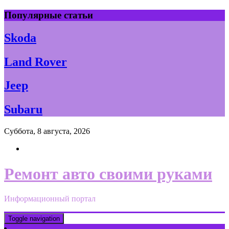
Skip
Популярные статьи
to
content
Skoda
Land Rover
Jeep
Subaru
Суббота, 8 августа, 2026
Ремонт авто своими руками
Информационный портал
Toggle navigation