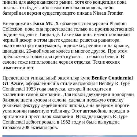
пикапа для американского рынка, хотя его концепция пока
неясна: это будет либо самостоятельная модель, либо
батарейная версия существующего пикапа Nissan Frontier.
Внедорожник
Isuzu MU-X
обзавелся спецверсией Phantom
Collection, пока она представлена только на производственной
родине модели в Таиланде. Такие машины имеют обильный
черный декор: в этом цвете сделаны решетка радиатора,
окантовка противотуманок, подножки, рейлинги на крыше,
шильдики, 20-дюймовые колеса и многое другое. При этом
предложены только два цвета кузова — серый и белый. В
салоне тоже использована черная отделка. Технических
изменений нет.
Представлен уникальный экземпляр купе
Bentley
Continental
GT
Azure
, оформленный в стиле автомобиля Bentley R-Type
Continental 1953 года выпуска, который находится в
коллекции самой компании. Для новой двухдверки подобрали
близкие цвета кузова и салона, сделали похожую отделку
(включая фактуру деревянного шпона), а на дверном пороге
установили памятную табличку. Этот автомобиль передан в
британский пресс-парк компании. Исходная модель R-Type
Continental дебютировала в 1952 году и была выпущена
тиражом 208 экземпляров.