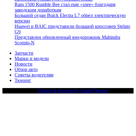
Ram 1500 Rumble Bee стал еще «злее» благодаря
заводским доработкам
Большой седан Buick Electra L7 обрел электрическую
версию
Huawei и BAIC представили большой кроссовер Stelato
G9
Представлен обновленный внедорожник Mahindra
Scorpio-N
Запчасти
Марки и модели
Новости
Обзор авто
Советы водителям
Тюнинг
Copy Right Text |
Design & develop by AmpleThemes