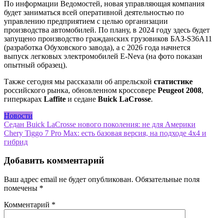
По информации Ведомостей, новая управляющая компания
будет заниматься всей оперативной деятельностью по
управлению предприятием с целью организации
производства автомобилей. По плану, в 2024 году здесь будет
запущено производство гражданских грузовиков БАЗ-S36A11
(разработка Обуховского завода), а с 2026 года начнется
выпуск легковых электромобилей E-Neva (на фото показан
опытный образец).
Также сегодня мы рассказали об апрельской
статистике
российского рынка, обновленном кроссовере
Peugeot 2008
,
гиперкарах
Laffite
и седане
Buick LaCrosse
.
Новости
Навигация
Седан Buick LaCrosse нового поколения: не для Америки
Chery Tiggo 7 Pro Max: есть базовая версия, на подходе 4х4 и
по
гибрид
записям
Добавить комментарий
Ваш адрес email не будет опубликован.
Обязательные поля
помечены
*
Комментарий
*