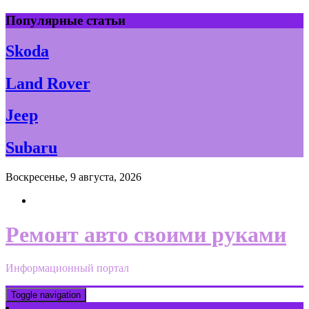
Skip
Популярные статьи
to
content
Skoda
Land Rover
Jeep
Subaru
Воскресенье, 9 августа, 2026
Ремонт авто своими руками
Информационный портал
Toggle navigation