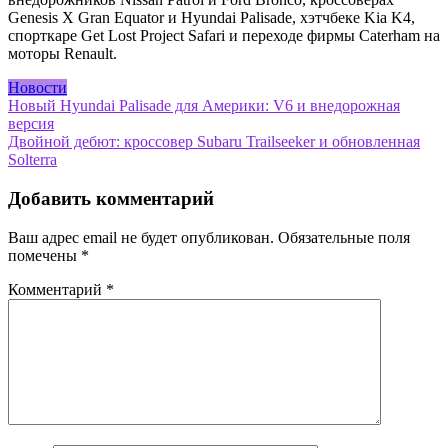
Genesis X Gran Equator и Hyundai Palisade, хэтчбеке Kia K4,
спорткаре Get Lost Project Safari и переходе фирмы Caterham на
моторы Renault.
Новости
Навигация
Новый Hyundai Palisade для Америки: V6 и внедорожная
версия
по
Двойной дебют: кроссовер Subaru Trailseeker и обновленная
записям
Solterra
Добавить комментарий
Ваш адрес email не будет опубликован.
Обязательные поля
помечены
*
Комментарий
*