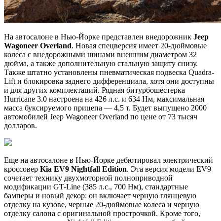
На автосалоне в Нью-Йорке представлен внедорожник
Jeep
Wagoneer Overland
. Новая спецверсия имеет 20-дюймовые
колеса с внедорожными шинами внешним диаметром 32
дюйма, а также дополнительную стальную защиту снизу.
Также штатно установлены пневматическая подвеска Quadra-
Lift и блокировка заднего дифференциала, хотя они доступны
и для других комплектаций. Рядная битурбошестерка
Hurricane 3.0 настроена на 426 л.с. и 634 Нм, максимальная
масса буксируемого прицепа — 4,5 т. Будет выпущено 2000
автомобилей Jeep Wagoneer Overland по цене от 73 тысяч
долларов.
Еще на автосалоне в Нью-Йорке дебютировал электрический
кроссовер
Kia EV9 Nightfall Edition
. Эта версия модели EV9
сочетает технику двухмоторной полноприводной
модификации GT-Line (385 л.с., 700 Нм), стандартные
бамперы и новый декор: он включает черную глянцевую
отделку на кузове, черные 20-дюймовые колеса и черную
отделку салона с оригинальной прострочкой. Кроме того,