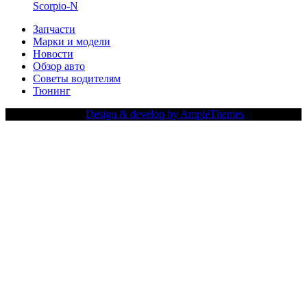
Scorpio-N
Запчасти
Марки и модели
Новости
Обзор авто
Советы водителям
Тюнинг
Copy Right Text |
Design & develop by AmpleThemes