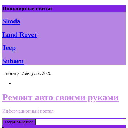
Skip
Популярные статьи
to
content
Skoda
Land Rover
Jeep
Subaru
Пятница, 7 августа, 2026
Ремонт авто своими руками
Информационный портал
Toggle navigation