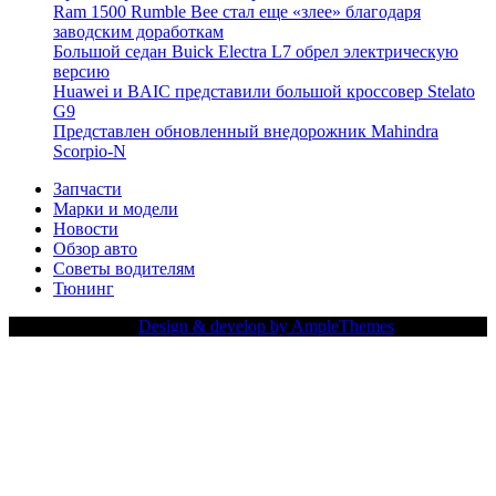
Ram 1500 Rumble Bee стал еще «злее» благодаря
заводским доработкам
Большой седан Buick Electra L7 обрел электрическую
версию
Huawei и BAIC представили большой кроссовер Stelato
G9
Представлен обновленный внедорожник Mahindra
Scorpio-N
Запчасти
Марки и модели
Новости
Обзор авто
Советы водителям
Тюнинг
Copy Right Text |
Design & develop by AmpleThemes