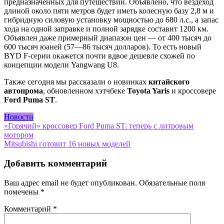
предназначенных для путешествий. Объявлено, что вездеход
длиной около пяти метров будет иметь колесную базу 2,8 м и
гибридную силовую установку мощностью до 680 л.с., а запас
хода на одной заправке и полной зарядке составит 1200 км.
Объявлен даже примерный диапазон цен — от 400 тысяч до
600 тысяч юаней (57—86 тысяч долларов). То есть новый
BYD F-серии окажется почти вдвое дешевле схожей по
концепции модели Yangwang U8.
Также сегодня мы рассказали о новинках
китайского
автопрома
, обновленном хэтчбеке
Toyota Yaris
и кроссовере
Ford Puma ST
.
Новости
Навигация
«Горячий» кроссовер Ford Puma ST: теперь с литровым
мотором
по
Mitsubishi готовит 16 новых моделей
записям
Добавить комментарий
Ваш адрес email не будет опубликован.
Обязательные поля
помечены
*
Комментарий
*