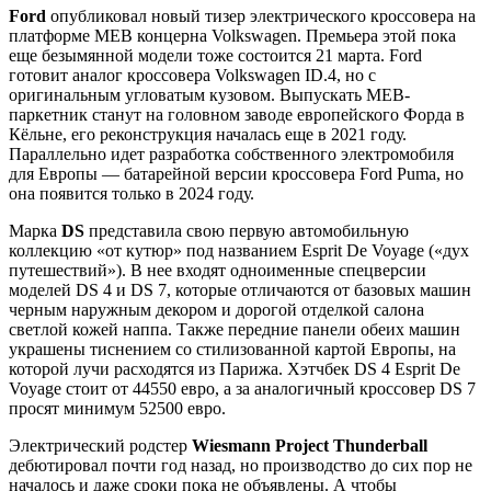
Ford
опубликовал новый тизер электрического кроссовера на
платформе MEB концерна Volkswagen. Премьера этой пока
еще безымянной модели тоже состоится 21 марта. Ford
готовит аналог кроссовера Volkswagen ID.4, но с
оригинальным угловатым кузовом. Выпускать MEB-
паркетник станут на головном заводе европейского Форда в
Кёльне, его реконструкция началась еще в 2021 году.
Параллельно идет разработка собственного электромобиля
для Европы — батарейной версии кроссовера Ford Puma, но
она появится только в 2024 году.
Марка
DS
представила свою первую автомобильную
коллекцию «от кутюр» под названием Esprit De Voyage («дух
путешествий»). В нее входят одноименные спецверсии
моделей DS 4 и DS 7, которые отличаются от базовых машин
черным наружным декором и дорогой отделкой салона
светлой кожей наппа. Также передние панели обеих машин
украшены тиснением со стилизованной картой Европы, на
которой лучи расходятся из Парижа. Хэтчбек DS 4 Esprit De
Voyage стоит от 44550 евро, а за аналогичный кроссовер DS 7
просят минимум 52500 евро.
Электрический родстер
Wiesmann Project Thunderball
дебютировал почти год назад, но производство до сих пор не
началось и даже сроки пока не объявлены. А чтобы