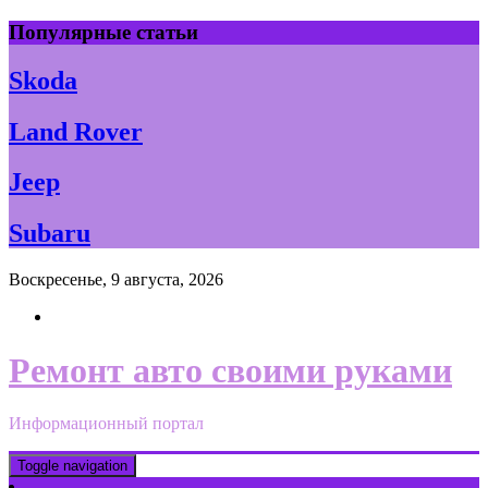
Skip
Популярные статьи
to
content
Skoda
Land Rover
Jeep
Subaru
Воскресенье, 9 августа, 2026
Ремонт авто своими руками
Информационный портал
Toggle navigation