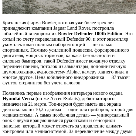
Британская фирма Bowler, которая уже более трех лет
принадлежит компании Jaguar Land Rover, построила
юбилейный внедорожник
Bowler Defender 100th Edition
. Это
сотый по счету переделанный Defender 90, и этот экземпляр
укомплектован полным набором опций — не только
спортивных. Помимо усиленной подвески, форсированного
двигателя, мощных тормозов, каркаса безопасности и
силовых бамперов, такой Defender имеет кожаную отделку
передней панели, потолок из алькантары, дополнительную
шумоизоляцию, аудиосистему Alpine, камеру заднего вида и
многое другое. Цена юбилейного внедорожника — 87 тысяч
фунтов стерлингов без учета налогов.
Появились первые изображения интерьера нового седана
Hyundai Verna
(он же Accent/Solaris), дебют которого
назначен на 21 марта. Топ-версия будет иметь два экрана
диагональю по 10,25 дюйма — один для приборов, второй для
медиасистемы. А самая необычная деталь — универсальный
блок с двумя вращающимися рукоятками и сенсорной
панелью, который может отвечать за управление климат-
контролем или медиасистемой. За переключение между двумя