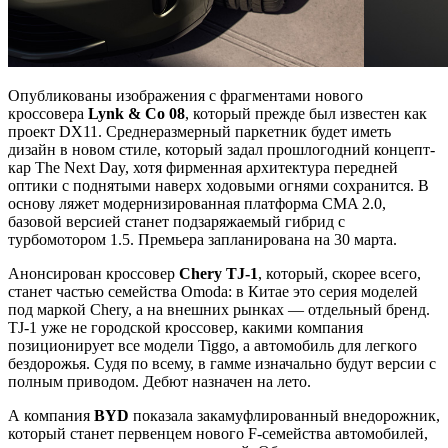
Опубликованы изображения с фрагментами нового
кроссовера
Lynk & Co 08
, который прежде был известен как
проект DX11. Среднеразмерный паркетник будет иметь
дизайн в новом стиле, который задал прошлогодний концепт-
кар The Next Day, хотя фирменная архитектура передней
оптики с поднятыми наверх ходовыми огнями сохранится. В
основу ляжет модернизированная платформа CMA 2.0,
базовой версией станет подзаряжаемый гибрид с
турбомотором 1.5. Премьера запланирована на 30 марта.
Анонсирован кроссовер
Chery TJ-1
, который, скорее всего,
станет частью семейства Omoda: в Китае это серия моделей
под маркой Chery, а на внешних рынках — отдельный бренд.
TJ-1 уже не городской кроссовер, какими компания
позиционирует все модели Tiggo, а автомобиль для легкого
бездорожья. Судя по всему, в гамме изначально будут версии с
полным приводом. Дебют назначен на лето.
А компания
BYD
показала закамуфлированный внедорожник,
который станет первенцем нового F-семейства автомобилей,