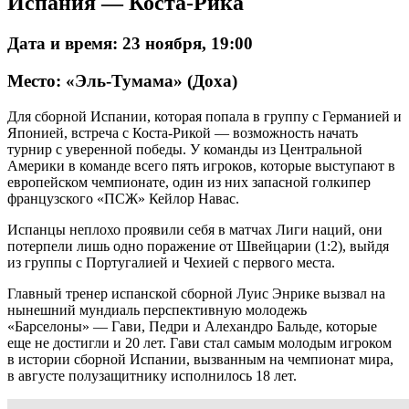
Испания — Коста-Рика
Дата и время: 23 ноября, 19:00
Место: «Эль-Тумама» (Доха)
Для сборной Испании, которая попала в группу с Германией и
Японией, встреча с Коста-Рикой — возможность начать
турнир с уверенной победы. У команды из Центральной
Америки в команде всего пять игроков, которые выступают в
европейском чемпионате, один из них запасной голкипер
французского «ПСЖ» Кейлор Навас.
Испанцы неплохо проявили себя в матчах Лиги наций, они
потерпели лишь одно поражение от Швейцарии (1:2), выйдя
из группы с Португалией и Чехией с первого места.
Главный тренер испанской сборной Луис Энрике вызвал на
нынешний мундиаль перспективную молодежь
«Барселоны» — Гави, Педри и Алехандро Бальде, которые
еще не достигли и 20 лет. Гави стал самым молодым игроком
в истории сборной Испании, вызванным на чемпионат мира,
в августе полузащитнику исполнилось 18 лет.