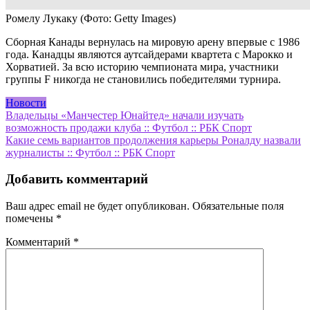
Ромелу Лукаку
(Фото: Getty Images)
Сборная Канады вернулась на мировую арену впервые с 1986
года. Канадцы являются аутсайдерами квартета с Марокко и
Хорватией. За всю историю чемпионата мира, участники
группы F никогда не становились победителями турнира.
Новости
Навигация
Владельцы «Манчестер Юнайтед» начали изучать
возможность продажи клуба :: Футбол :: РБК Спорт
по
Какие семь вариантов продолжения карьеры Роналду назвали
записям
журналисты :: Футбол :: РБК Спорт
Добавить комментарий
Ваш адрес email не будет опубликован.
Обязательные поля
помечены
*
Комментарий
*