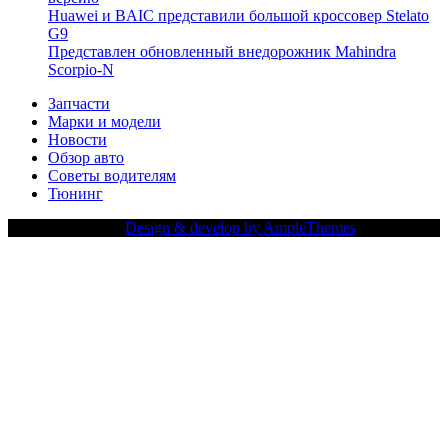
Huawei и BAIC представили большой кроссовер Stelato
G9
Представлен обновленный внедорожник Mahindra
Scorpio-N
Запчасти
Марки и модели
Новости
Обзор авто
Советы водителям
Тюнинг
Copy Right Text |
Design & develop by AmpleThemes