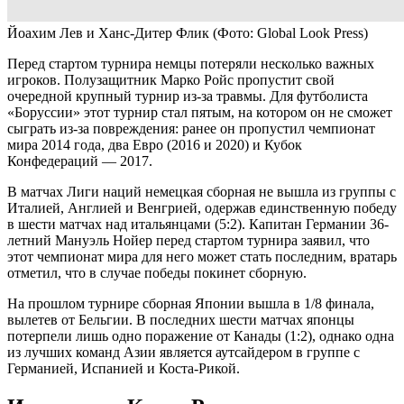
Йоахим Лев и Ханс-Дитер Флик
(Фото: Global Look Press)
Перед стартом турнира немцы потеряли несколько важных
игроков. Полузащитник Марко Ройс пропустит свой
очередной крупный турнир из-за травмы. Для футболиста
«Боруссии» этот турнир стал пятым, на котором он не сможет
сыграть из-за повреждения: ранее он пропустил чемпионат
мира 2014 года, два Евро (2016 и 2020) и Кубок
Конфедераций — 2017.
В матчах Лиги наций немецкая сборная не вышла из группы с
Италией, Англией и Венгрией, одержав единственную победу
в шести матчах над итальянцами (5:2). Капитан Германии 36-
летний Мануэль Нойер перед стартом турнира заявил, что
этот чемпионат мира для него может стать последним, вратарь
отметил, что в случае победы покинет сборную.
На прошлом турнире сборная Японии вышла в 1/8 финала,
вылетев от Бельгии. В последних шести матчах японцы
потерпели лишь одно поражение от Канады (1:2), однако одна
из лучших команд Азии является аутсайдером в группе с
Германией, Испанией и Коста-Рикой.