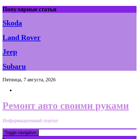
Skip
Популярные статьи
to
content
Skoda
Land Rover
Jeep
Subaru
Пятница, 7 августа, 2026
Ремонт авто своими руками
Информационный портал
Toggle navigation