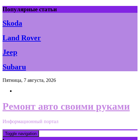
Skip
Популярные статьи
to
content
Skoda
Land Rover
Jeep
Subaru
Пятница, 7 августа, 2026
Ремонт авто своими руками
Информационный портал
Toggle navigation