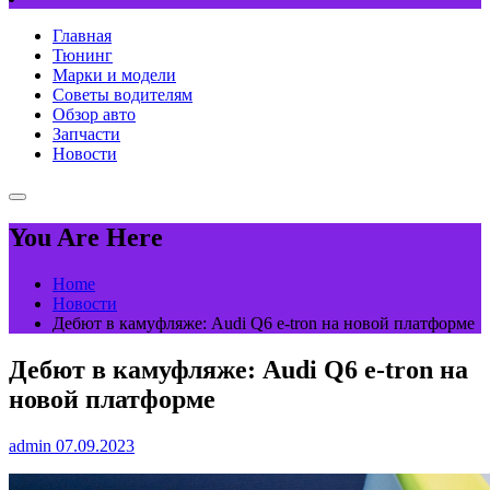
Главная
Тюнинг
Марки и модели
Советы водителям
Обзор авто
Запчасти
Новости
You Are Here
Home
Новости
Дебют в камуфляже: Audi Q6 e-tron на новой платформе
Дебют в камуфляже: Audi Q6 e-tron на
новой платформе
admin
07.09.2023