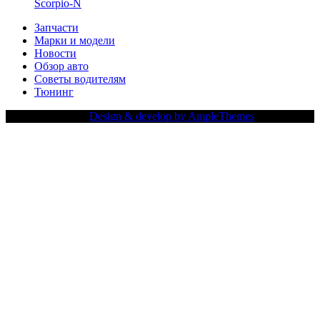
Scorpio-N
Запчасти
Марки и модели
Новости
Обзор авто
Советы водителям
Тюнинг
Copy Right Text |
Design & develop by AmpleThemes