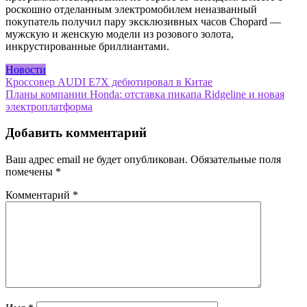
роскошно отделанным электромобилем неназванный
покупатель получил пару эксклюзивных часов Chopard —
мужскую и женскую модели из розового золота,
инкрустированные бриллиантами.
Новости
Навигация
Кроссовер AUDI E7X дебютировал в Китае
Планы компании Honda: отставка пикапа Ridgeline и новая
по
электроплатформа
записям
Добавить комментарий
Ваш адрес email не будет опубликован.
Обязательные поля
помечены
*
Комментарий
*