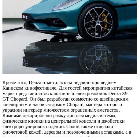
Кроме того, Denza отметилась на недавно прошедшем
Каннском кинофестивале. Для гостей мероприятия китайская
марка представила эксклюзивный электромобиль Denza Z9
GT Chopard. Он был разработан совместно со швейцарским
ювелирным и часовым домом Chopard, мастера которого
украсили интерьер множеством ограненных аметистов.
Камнями декорировали рамку дисплея медиасистемы,
физические кнопки на центральной консоли и джойстики
электрорегулировок сидений. Салон также отделали
фиолетовой кожей, деревом и позолоченными вставками, а в