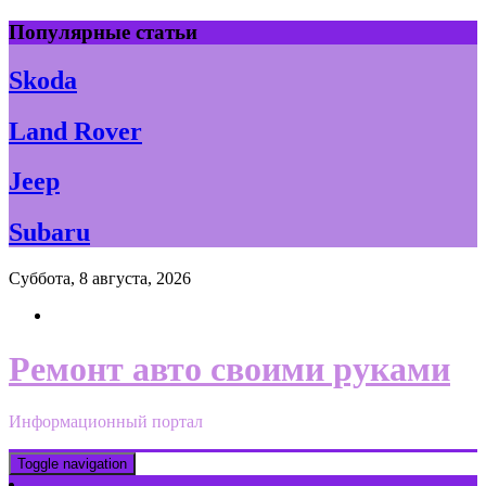
Skip
Популярные статьи
to
content
Skoda
Land Rover
Jeep
Subaru
Суббота, 8 августа, 2026
Ремонт авто своими руками
Информационный портал
Toggle navigation