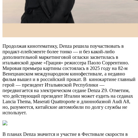
Продолжая кинотематику, Denza решила поучаствовать в
продакт-плейсменте более тонко — и без какой-либо
дополнительной маркетинговой огласки засветилась в
итальянской драме «Грация» режиссера Паоло Соррентино.
Мировая премьера картины состоялась в 2025 году на 82-м
Венецианском международном кинофестивале, а недавно
фильм вышел и в российский прокат. В кинокартине главный
герой — президент Итальянской Республики —
передвигается на электрическом седане Denza Z9. Отметим,
что действующий президент Италии может ездить на седанах
Lancia Thema, Maserati Quattroporte и длиннобазной Audi A8,
но, разумеется, китайские автомобили по долгу службы не
использует.
В планах Denza значится и участие в Фестивале скорости в