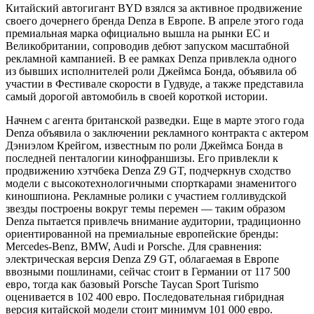
Китайский автогигант BYD взялся за активное продвижение
своего дочернего бренда Denza в Европе. В апреле этого года
премиальная марка официально вышла на рынки ЕС и
Великобритании, сопроводив дебют запуском масштабной
рекламной кампанией. В ее рамках Denza привлекла одного
из бывших исполнителей роли Джеймса Бонда, объявила об
участии в Фестивале скорости в Гудвуде, а также представила
самый дорогой автомобиль в своей короткой истории.
Начнем с агента британской разведки. Еще в марте этого года
Denza объявила о заключении рекламного контракта с актером
Дэниэлом Крейгом, известным по роли Джеймса Бонда в
последней пенталогии кинофраншизы. Его привлекли к
продвижению хэтчбека Denza Z9 GT, подчеркнув сходство
модели с высокотехнологичными спорткарами знаменитого
киношпиона. Рекламные ролики с участием голливудской
звезды построены вокруг темы перемен — таким образом
Denza пытается привлечь внимание аудитории, традиционно
ориентированной на премиальные европейские бренды:
Mercedes-Benz, BMW, Audi и Porsche. Для сравнения:
электрическая версия Denza Z9 GT, облагаемая в Европе
ввозными пошлинами, сейчас стоит в Германии от 117 500
евро, тогда как базовый Porsche Taycan Sport Turismo
оценивается в 102 400 евро. Последовательная гибридная
версия китайской модели стоит минимум 101 000 евро.