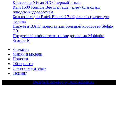
Кроссовер Nissan NX7: первый показ
Ram 1500 Rumble Bee стал еще «злее» благодаря
заводским доработкам
Большой седан Buick Electra L7 обрел электрическую
версию
Huawei и BAIC представили большой кроссовер Stelato
G9
Представлен обновленный внедорожник Mahindra
Scorpio-N
Запчасти
Марки и модели
Новости
Обзор авто
Советы водителям
Тюнинг
Copy Right Text |
Design & develop by AmpleThemes