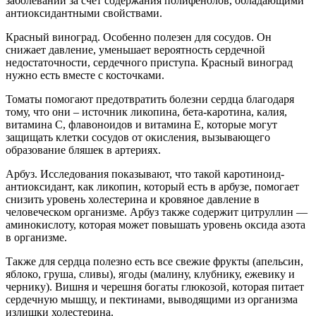
заболеваний за счет содержания полифенолов, обладающими
антиоксидантными свойствами.
Красный виноград. Особенно полезен для сосудов. Он
снижает давление, уменьшает вероятность сердечной
недостаточности, сердечного приступа. Красный виноград
нужно есть вместе с косточками.
Томаты помогают предотвратить болезни сердца благодаря
тому, что они – источник ликопина, бета-каротина, калия,
витамина С, флавоноидов и витамина Е, которые могут
защищать клетки сосудов от окисления, вызывающего
образование бляшек в артериях.
Арбуз. Исследования показывают, что такой каротиноид-
антиоксидант, как ликопин, который есть в арбузе, помогает
снизить уровень холестерина и кровяное давление в
человеческом организме. Арбуз также содержит цитруллин —
аминокислоту, которая может повышать уровень оксида азота
в организме.
Также для сердца полезно есть все свежие фрукты (апельсин,
яблоко, груша, сливы), ягоды (малину, клубнику, ежевику и
чернику). Вишня и черешня богаты глюкозой, которая питает
сердечную мышцу, и пектинами, выводящими из организма
излишки холестерина.