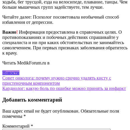
ходьба, бег трусцой, езда на велосипеде, плавание, танцы. Чем
больше мышечных групп задействуете, тем лучше.
Читайте далее: Психолог посоветовала необычный способ
избавления от депрессии.
Важно
!
Информация предоставлена в справочных целях. О
противопоказаниях и побочных действиях спрашивайте у
специалиста и ни при каких обстоятельствах не занимайтесь
самолечением. При первых признаках заболевания обратитесь
к врачу.
Читать MedikForum.ru в
Новости
Навигация
Совет онколога: почему нужно срочно удалять кисту с
пристеночным компонентом
по
Кардиолог: какую боль по ошибке можно принять за инфаркт
записям
Добавить комментарий
Ваш адрес email не будет опубликован.
Обязательные поля
помечены
*
Комментарий
*