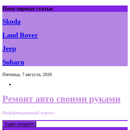
Skip
Популярные статьи
to
content
Skoda
Land Rover
Jeep
Subaru
Пятница, 7 августа, 2026
Ремонт авто своими руками
Информационный портал
Toggle navigation