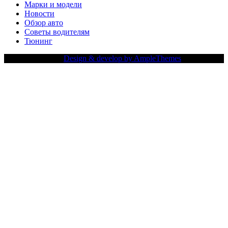
Марки и модели
Новости
Обзор авто
Советы водителям
Тюнинг
Copy Right Text |
Design & develop by AmpleThemes