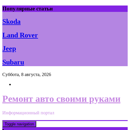
Skip
Популярные статьи
to
content
Skoda
Land Rover
Jeep
Subaru
Суббота, 8 августа, 2026
Ремонт авто своими руками
Информационный портал
Toggle navigation