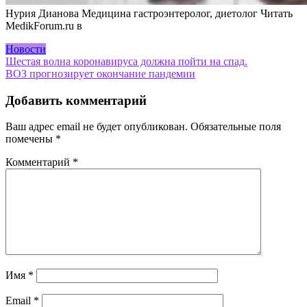
Нурия Дианова Медицина гастроэнтеролог, диетолог
Читать
MedikForum.ru в
Новости
Навигация
Шестая волна коронавируса должна пойти на спад.
ВОЗ прогнозирует окончание пандемии
по
записям
Добавить комментарий
Ваш адрес email не будет опубликован.
Обязательные поля
помечены
*
Комментарий
*
Имя
*
Email
*