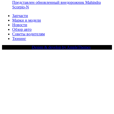
Представлен обновленный внедорожник Mahindra
Scorpio-N
Запчасти
Марки и модели
Новости
Обзор авто
Советы водителям
Тюнинг
Copy Right Text |
Design & develop by AmpleThemes