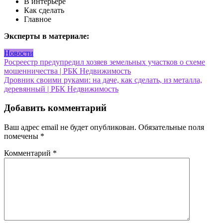
В интерьере
Как сделать
Главное
Эксперты в материале:
Новости
Навигация
Росреестр предупредил хозяев земельных участков о схеме
мошенничества | РБК Недвижимость
по
Дровник своими руками: на даче, как сделать, из металла,
записям
деревянный | РБК Недвижимость
Добавить комментарий
Ваш адрес email не будет опубликован.
Обязательные поля
помечены
*
Комментарий
*