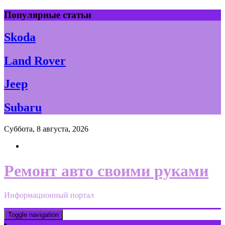
Skip
Популярные статьи
to
content
Skoda
Land Rover
Jeep
Subaru
Суббота, 8 августа, 2026
Ремонт авто своими руками
Информационный портал
Toggle navigation