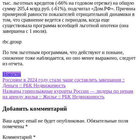
тыс. льготных кредитов (-66% на годовом отрезке) на общую
сумму 205,4 млрд руб. (-61%), подсчитал «Дом.РФ». Причина
примерной равности показателей отрицательной динамики в
том, что сравнение ведется с периодом, когда еще
существовала программа всеобщей льготной ипотеки (она
завершена с 1 июля).
rbc.group
По тем льготным программам, что действуют и поныне,
снижение тоже наблюдается, но оно менее выражено, следует
из отчета.
Новости
Навигация
Россияне в 2024 году стали чаще составлять завещания ::
Деньги :: РБК Недвижимость
по
Названы горнолыжные курорты России — лидеры по ценам
записям
на аренду жилья :: Жилье :: РБК Недвижимость
Добавить комментарий
Ваш адрес email не будет опубликован.
Обязательные поля
помечены
*
Комментарий
*