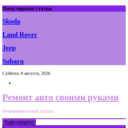
Skip
Популярные статьи
to
content
Skoda
Land Rover
Jeep
Subaru
Суббота, 8 августа, 2026
Ремонт авто своими руками
Информационный портал
Toggle navigation