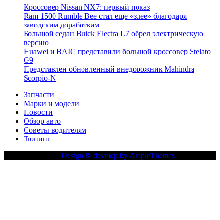
Кроссовер Nissan NX7: первый показ
Ram 1500 Rumble Bee стал еще «злее» благодаря
заводским доработкам
Большой седан Buick Electra L7 обрел электрическую
версию
Huawei и BAIC представили большой кроссовер Stelato
G9
Представлен обновленный внедорожник Mahindra
Scorpio-N
Запчасти
Марки и модели
Новости
Обзор авто
Советы водителям
Тюнинг
Copy Right Text |
Design & develop by AmpleThemes