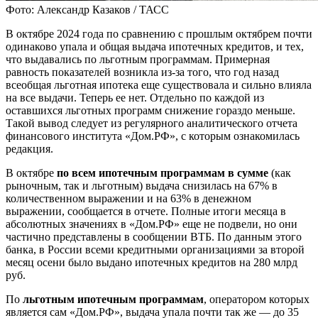
Фото: Александр Казаков / ТАСС
В октябре 2024 года по сравнению с прошлым октябрем почти
одинаково упала и общая выдача ипотечных кредитов, и тех,
что выдавались по льготным программам. Примерная
равность показателей возникла из-за того, что год назад
всеобщая льготная ипотека еще существовала и сильно влияла
на все выдачи. Теперь ее нет. Отдельно по каждой из
оставшихся льготных программ снижение гораздо меньше.
Такой вывод следует из регулярного аналитического отчета
финансового института «Дом.РФ», с которым ознакомилась
редакция.
В октябре
по всем ипотечным программам в сумме
(как
рыночным, так и льготным) выдача снизилась на 67% в
количественном выражении и на 63% в денежном
выражении, сообщается в отчете. Полные итоги месяца в
абсолютных значениях в «Дом.РФ» еще не подвели, но они
частично представлены в сообщении ВТБ. По данным этого
банка, в России всеми кредитными организациями за второй
месяц осени было выдано ипотечных кредитов на 280 млрд
руб.
По
льготным ипотечным программам
, оператором которых
является сам «Дом.РФ», выдача упала почти так же — до 35