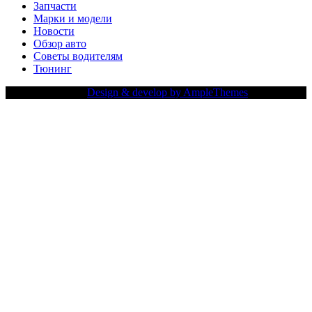
Запчасти
Марки и модели
Новости
Обзор авто
Советы водителям
Тюнинг
Copy Right Text |
Design & develop by AmpleThemes