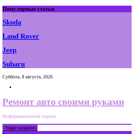
Skip
Популярные статьи
to
content
Skoda
Land Rover
Jeep
Subaru
Суббота, 8 августа, 2026
Ремонт авто своими руками
Информационный портал
Toggle navigation