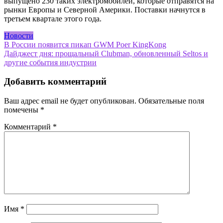
выпущено 230 таких электромобилей, которые отправятся на
рынки Европы и Северной Америки. Поставки начнутся в
третьем квартале этого года.
Новости
Навигация
В России появится пикап GWM Poer KingKong
Дайджест дня: прощальный Clubman, обновленный Seltos и
по
другие события индустрии
записям
Добавить комментарий
Ваш адрес email не будет опубликован.
Обязательные поля
помечены
*
Комментарий
*
Имя
*