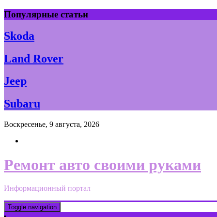
Skip
Популярные статьи
to
content
Skoda
Land Rover
Jeep
Subaru
Воскресенье, 9 августа, 2026
Ремонт авто своими руками
Информационный портал
Toggle navigation