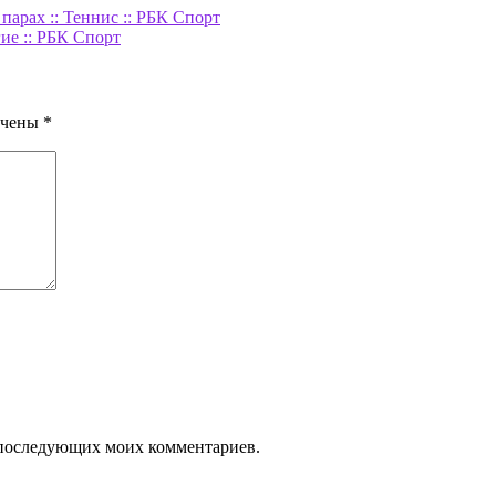
парах :: Теннис :: РБК Спорт
ие :: РБК Спорт
ечены
*
ля последующих моих комментариев.