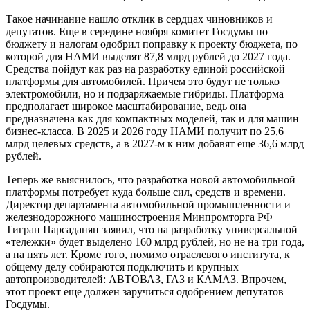
Такое начинание нашло отклик в сердцах чиновников и
депутатов. Еще в середине ноября комитет Госдумы по
бюджету и налогам одобрил поправку к проекту бюджета, по
которой для НАМИ выделят 87,8 млрд рублей до 2027 года.
Средства пойдут как раз на разработку единой российской
платформы для автомобилей. Причем это будут не только
электромобили, но и подзаряжаемые гибриды. Платформа
предполагает широкое масштабирование, ведь она
предназначена как для компактных моделей, так и для машин
бизнес-класса. В 2025 и 2026 году НАМИ получит по 25,6
млрд целевых средств, а в 2027-м к ним добавят еще 36,6 млрд
рублей.
Теперь же выяснилось, что разработка новой автомобильной
платформы потребует куда больше сил, средств и времени.
Директор департамента автомобильной промышленности и
железнодорожного машиностроения Минпромторга РФ
Тигран Парсаданян заявил, что на разработку универсальной
«тележки» будет выделено 160 млрд рублей, но не на три года,
а на пять лет. Кроме того, помимо отраслевого института, к
общему делу собираются подключить и крупных
автопроизводителей: АВТОВАЗ, ГАЗ и КАМАЗ. Впрочем,
этот проект еще должен заручиться одобрением депутатов
Госдумы.