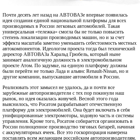
Почти десять лет назад на АВТОВАЗе впервые появилась
идея создания единой национальной платформы для всех
производимых в России легковых автомобилей. Такая
универсальная «тележка» смогла бы не только повысить
степень локализации производимых машин, но и за счет
эффекта масштаба заметно уменьшить себестоимость местных
автокомпонентов. Идеологом проекта тогда был технический
директор АВТОВАЗа Харальд Грюбель, который ныне
занимает аналогичную должность в электромобильном
проекте Атом. По задумке, на единую платформу должны
были перейти не только Лада и альянс Renault-Nissan, но и
другие компании, выпускавшие автомобили в России.
Реализовать этот замысел не удалось, да и почти все
зарубежные автопроизводители с тех пор покинули наш
рынок, но идея оказалась живучей. Весной этого года
выяснилось, что Росатом разрабатывает отечественную
платформу для электромобилей. Она будет включать в себя
унифицированные электромоторы, ходовую часть и системы
управления. Кроме того, Росатом собирается организовать в
России полноценное производство тяговых батарей, начиная
с аккумуляторных ячеек. Все это госкорпорация намерена
поставлять всем желающим российским автопроизводителям.