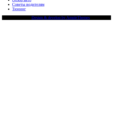
Советы водителям
Тюнинг
Copy Right Text |
Design & develop by AmpleThemes