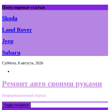
Skip
Популярные статьи
to
content
Skoda
Land Rover
Jeep
Subaru
Суббота, 8 августа, 2026
Ремонт авто своими руками
Информационный портал
Toggle navigation