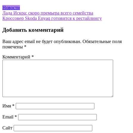
Новости
Навигация
Лада Искра: скоро премьера всего семейства
Кроссовер Skoda Enyaq готовится к рестайлингу
по
записям
Добавить комментарий
Ваш адрес email не будет опубликован.
Обязательные поля
помечены
*
Комментарий
*
Имя
*
Email
*
Сайт