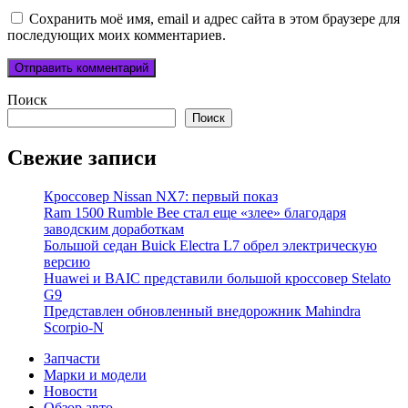
Сохранить моё имя, email и адрес сайта в этом браузере для
последующих моих комментариев.
Поиск
Поиск
Свежие записи
Кроссовер Nissan NX7: первый показ
Ram 1500 Rumble Bee стал еще «злее» благодаря
заводским доработкам
Большой седан Buick Electra L7 обрел электрическую
версию
Huawei и BAIC представили большой кроссовер Stelato
G9
Представлен обновленный внедорожник Mahindra
Scorpio-N
Запчасти
Марки и модели
Новости
Обзор авто