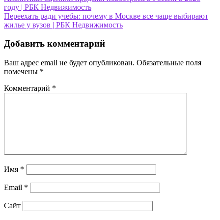
году | РБК Недвижимость
по
Переехать ради учебы: почему в Москве все чаще выбирают
записям
жилье у вузов | РБК Недвижимость
Добавить комментарий
Ваш адрес email не будет опубликован.
Обязательные поля
помечены
*
Комментарий
*
Имя
*
Email
*
Сайт