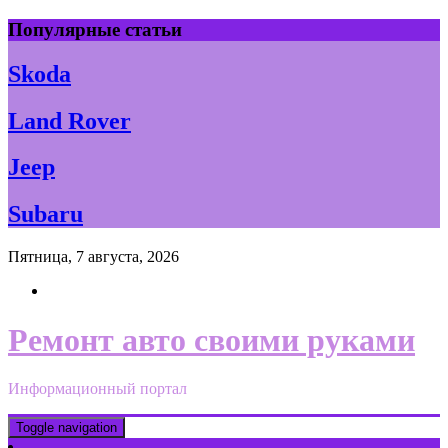
Skip
Популярные статьи
to
content
Skoda
Land Rover
Jeep
Subaru
Пятница, 7 августа, 2026
Ремонт авто своими руками
Информационный портал
Toggle navigation