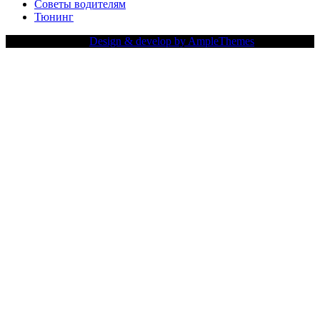
Советы водителям
Тюнинг
Copy Right Text |
Design & develop by AmpleThemes