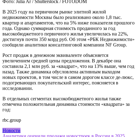
Фото: Julia Ar / Shutterstock / FOTODOM
В 2025 году на первичном рынке элитной жилой
недвижимости Москвы было реализовано около 1,8 тыс.
квартир и апартаментов, что на 5% ниже показателя прошлого
года. Однако суммарная стоимость проданного за год
высокобюджетного первичного жилья увеличилась на 22%,
достигнув почти 350 млрд руб. Об этом «РБК Недвижимости»
сообщили аналитики консалтинговой компании NF Group.
Рост продаж в денежном эквиваленте объясняется
увеличением средней цены предложения. В декабре она
составила 2,1 млн руб. за «квадрат», что на 13% выше, чем год
назад. Также динамика обусловлена активным выходом
новых проектов, в том числе в самом дорогом классе де-люкс,
подогревающих покупательский интерес, поясняется в
исследовании.
В отдельных сегментах высокобюджетного жилья также
отмечена положительная динамика стоимости «квадрата» за
год:
rbc.group
Новости
Навигация
Аналитики оценили продажи новостроек в России в 2025