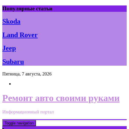
Skip
Популярные статьи
to
content
Skoda
Land Rover
Jeep
Subaru
Пятница, 7 августа, 2026
Ремонт авто своими руками
Информационный портал
Toggle navigation