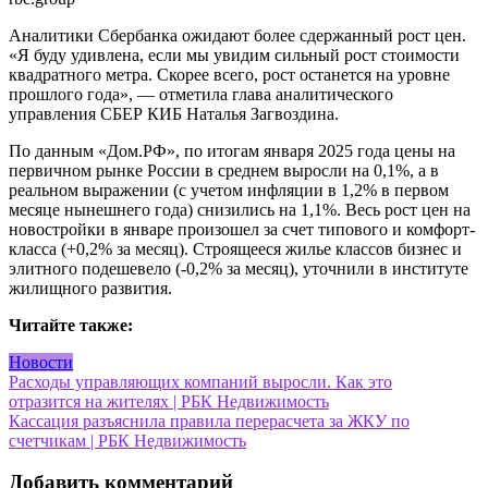
Аналитики Сбербанка ожидают более сдержанный рост цен.
«Я буду удивлена, если мы увидим сильный рост стоимости
квадратного метра. Скорее всего, рост останется на уровне
прошлого года», — отметила глава аналитического
управления СБЕР КИБ Наталья Загвоздина.
По данным «Дом.РФ», по итогам января 2025 года цены на
первичном рынке России в среднем выросли на 0,1%, а в
реальном выражении (с учетом инфляции в 1,2% в первом
месяце нынешнего года) снизились на 1,1%. Весь рост цен на
новостройки в январе произошел за счет типового и комфорт-
класса (+0,2% за месяц). Строящееся жилье классов бизнес и
элитного подешевело (-0,2% за месяц), уточнили в институте
жилищного развития.
Читайте также:
Новости
Навигация
Расходы управляющих компаний выросли. Как это
отразится на жителях | РБК Недвижимость
по
Кассация разъяснила правила перерасчета за ЖКУ по
записям
счетчикам | РБК Недвижимость
Добавить комментарий