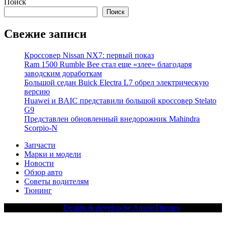
Поиск
Поиск
Свежие записи
Кроссовер Nissan NX7: первый показ
Ram 1500 Rumble Bee стал еще «злее» благодаря
заводским доработкам
Большой седан Buick Electra L7 обрел электрическую
версию
Huawei и BAIC представили большой кроссовер Stelato
G9
Представлен обновленный внедорожник Mahindra
Scorpio-N
Запчасти
Марки и модели
Новости
Обзор авто
Советы водителям
Тюнинг
Copy Right Text |
Design & develop by AmpleThemes