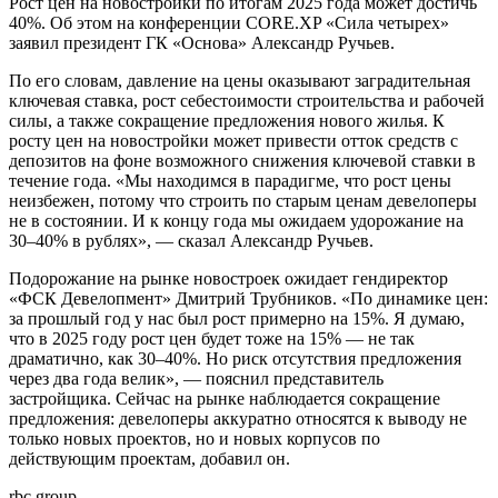
Рост цен на новостройки по итогам 2025 года может достичь
40%. Об этом на конференции CORE.XP «Сила четырех»
заявил президент ГК «Основа» Александр Ручьев.
По его словам, давление на цены оказывают заградительная
ключевая ставка, рост себестоимости строительства и рабочей
силы, а также сокращение предложения нового жилья. К
росту цен на новостройки может привести отток средств с
депозитов на фоне возможного снижения ключевой ставки в
течение года. «Мы находимся в парадигме, что рост цены
неизбежен, потому что строить по старым ценам девелоперы
не в состоянии. И к концу года мы ожидаем удорожание на
30–40% в рублях», — сказал Александр Ручьев.
Подорожание на рынке новостроек ожидает гендиректор
«ФСК Девелопмент» Дмитрий Трубников. «По динамике цен:
за прошлый год у нас был рост примерно на 15%. Я думаю,
что в 2025 году рост цен будет тоже на 15% — не так
драматично, как 30–40%. Но риск отсутствия предложения
через два года велик», — пояснил представитель
застройщика. Сейчас на рынке наблюдается сокращение
предложения: девелоперы аккуратно относятся к выводу не
только новых проектов, но и новых корпусов по
действующим проектам, добавил он.
rbc.group