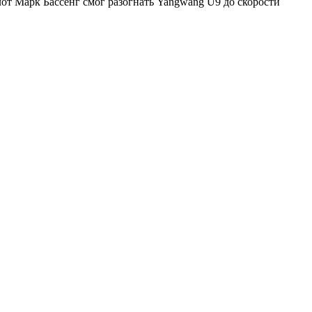
лот Марк Бассенг смог разогнать Yangwang U9 до скорости