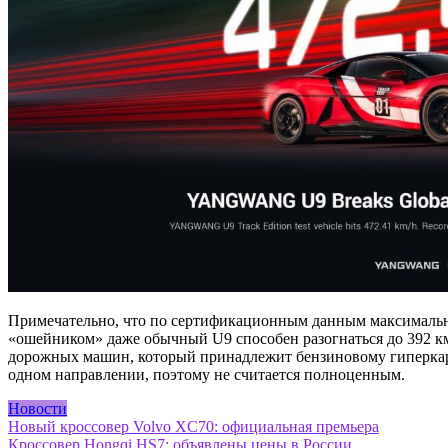
Примечательно, что по сертификационным данным максимальная
«ошейником» даже обычный U9 способен разогнаться до 392 км
дорожных машин, который принадлежит бензиновому гиперкару SSC
одном направлении, поэтому не считается полноценным.
Новости
Навигация
Новый кроссовер Volvo XC70: официальная премьера
Кроссовер Hongqi HS7: объявлены цены в России