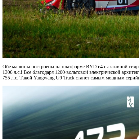
Обе машины построены на платформе BYD e4 с активной гидроп
1306 л.с.! Все благодаря 1200-вольтовой электрической архит
755 л.с. Такой Yangwang U9 Track станет самым мощным серий