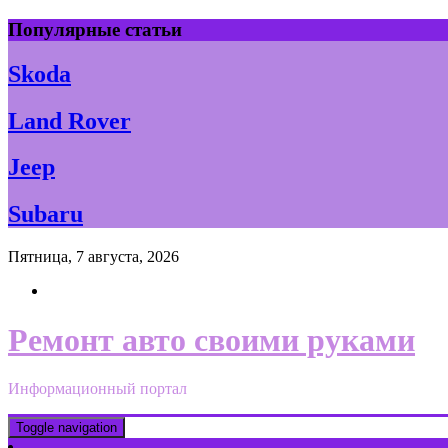
Skip
Популярные статьи
to
content
Skoda
Land Rover
Jeep
Subaru
Пятница, 7 августа, 2026
Ремонт авто своими руками
Информационный портал
Toggle navigation