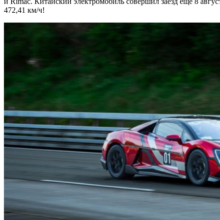
и Rimac. Китайский электромобиль совершил заезд еще 8 авгус
472,41 км/ч!