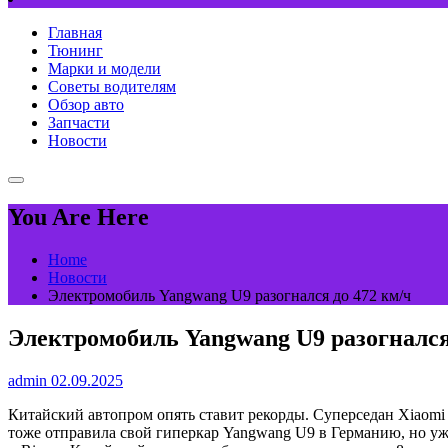
Главная
Тюнинг
Марки и модели
Советы водителям
Обзор авто
Запчасти
Новости
You Are Here
Home
Новости
Электромобиль Yangwang U9 разогнался до 472 км/ч
Электромобиль Yangwang U9 разогнался
admin
02.09.2025
Китайский автопром опять ставит рекорды. Суперседан Xiaomi
тоже отправила свой гиперкар Yangwang U9 в Германию, но уже